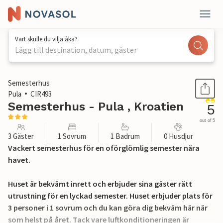
Vart skulle du vilja åka?
Lägg till destination, datum, gäster
1 / 29
Semesterhus
Pula
CIR493
Semesterhus - Pula , Kroatien
5
out of 5
3 Gäster
1 Sovrum
1 Badrum
0 Husdjur
Vackert semesterhus för en oförglömlig semester nära
havet.
Huset är bekvämt inrett och erbjuder sina gäster rätt
utrustning för en lyckad semester. Huset erbjuder plats för
3 personer i 1 sovrum och du kan göra dig bekväm här när
som helst på året. Tack vare luftkonditioneringen är