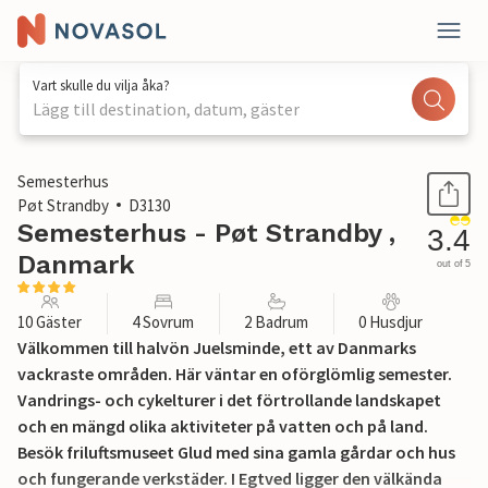
Vart skulle du vilja åka?
Lägg till destination, datum, gäster
1 / 28
Semesterhus
Pøt Strandby
D3130
Semesterhus - Pøt Strandby ,
3.4
Danmark
out of 5
10 Gäster
4 Sovrum
2 Badrum
0 Husdjur
Välkommen till halvön Juelsminde, ett av Danmarks
vackraste områden. Här väntar en oförglömlig semester.
Vandrings- och cykelturer i det förtrollande landskapet
och en mängd olika aktiviteter på vatten och på land.
Besök friluftsmuseet Glud med sina gamla gårdar och hus
och fungerande verkstäder. I Egtved ligger den välkända