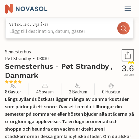
Vart skulle du vilja åka?
Lägg till destination, datum, gäster
1 / 28
Semesterhus
Pøt Strandby
D3030
Semesterhus - Pøt Strandby ,
3.6
Danmark
out of 5
8 Gäster
4 Sovrum
2 Badrum
0 Husdjur
Längs Jyllands östkust ligger många av Danmarks städer
som pärlor på ett snöre. Oavsett om du tillbringar din
semester på sommaren eller hösten bjuder alla städerna på
oförglömliga upplevelser. Ta en lugn promenad och
shoppa och beundra den vackra arkitekturen i
stadskärnorna i dessa gamla idylliska städer. Om du älskar