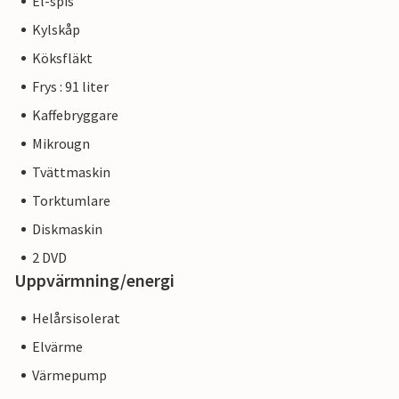
El-spis
Kylskåp
Köksfläkt
Frys : 91 liter
Kaffebryggare
Mikrougn
Tvättmaskin
Torktumlare
Diskmaskin
2 DVD
Uppvärmning/energi
Helårsisolerat
Elvärme
Värmepump