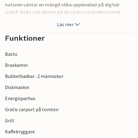
naturen väntar en mängd olika upplevelser på dig här
också. Bada och slumra på de vackra stränderna med
Danmarks renaste badvatten, cykel- och vandringsleder
Läs mer
slingrar sig genom det förtrollande landskapet och om du
känner dig hungrig hittar du alltid ett mysigt café eller en
Funktioner
restaurang.
Bastu
Braskamin
Bubbelbadkar : 2 människor
Diskmaskin
Energisparhus
Gratis carport på tomten
Grill
Kaffebryggare