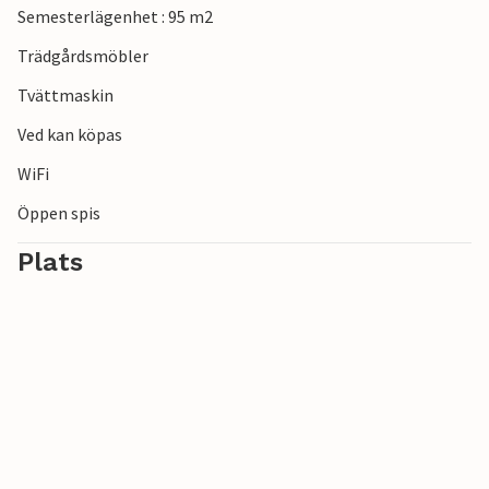
Semesterlägenhet : 95 m2
dagen under den klara stjärnhimlen.
Trädgårdsmöbler
Tvättmaskin
Ved kan köpas
WiFi
Öppen spis
Plats