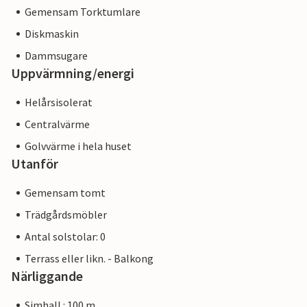
Gemensam Torktumlare
Diskmaskin
Dammsugare
Uppvärmning/energi
Helårsisolerat
Centralvärme
Golvvärme i hela huset
Utanför
Gemensam tomt
Trädgårdsmöbler
Antal solstolar: 0
Terrass eller likn. - Balkong
Närliggande
Simhall : 100 m