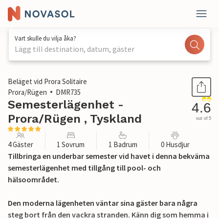
Vart skulle du vilja åka?
Lägg till destination, datum, gäster
1 / 42
Beläget vid Prora Solitaire
Prora/Rügen
DMR735
Semesterlägenhet -
4.6
Prora/Rügen , Tyskland
out of 5
4 Gäster
1 Sovrum
1 Badrum
0 Husdjur
Tillbringa en underbar semester vid havet i denna bekväma
semesterlägenhet med tillgång till pool- och
hälsoområdet.
Den moderna lägenheten väntar sina gäster bara några
steg bort från den vackra stranden. Känn dig som hemma i