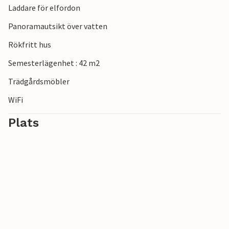
Laddare för elfordon
vidsträckta utsikten över Östersjön och andas in den friska
havsluften. Utnyttja de välutvecklade cykel- och
Panoramautsikt över vatten
vandringslederna för vackra utflykter och utforska
Rökfritt hus
Jasmund National Park med sina berömda kritklippor.
Semesterlägenhet : 42 m2
Trädgårdsmöbler
WiFi
Plats