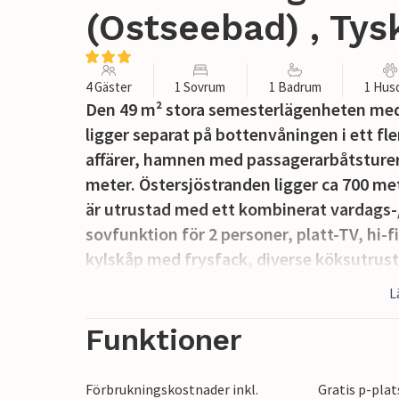
(Ostseebad) , Tys
4 Gäster
1 Sovrum
1 Badrum
1 Hus
Den 49 m² stora semesterlägenheten med 
ligger separat på bottenvåningen i ett f
affärer, hamnen med passagerarbåtsturer
meter. Östersjöstranden ligger ca 700 m
är utrustad med ett kombinerat vardag
sovfunktion för 2 personer, platt-TV, hi-
kylskåp med frysfack, diverse köksutrust
2,00 m) och ett badrum med dusch/wc. Det
L
solstolar och en parkeringsplats.
Funktioner
I totalpriset ingår slutstädning samt vat
också tillgängligt. Sängkläder och handdu
Förbrukningskostnader inkl.
Gratis p-pla