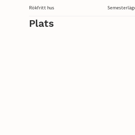
plats: Turistskatt. (Ostseebad Prerow är
Rökfritt hus
Semesterläge
önskas).
Den baltiska badorten Prerow ligger vid
Plats
Vorpommersche Boddenlandschaft. Den 5 k
en av de vackraste stränderna i Europa. 
välutvecklade hamnen är utgångspunkten 
Hiddensee. Väster om Prerow ligger Darße
sedimentavlagringar, med den gamla 35 
Natureum. Detta område är inte tillgängli
cykel eller med häst och vagn. I söder fi