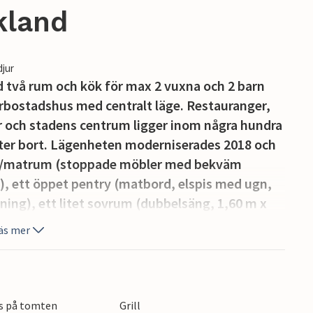
kland
djur
två rum och kök för max 2 vuxna och 2 barn
lerbostadshus med centralt läge. Restauranger,
 och stadens centrum ligger inom några hundra
eter bort. Lägenheten moderniserades 2018 och
s-/matrum (stoppade möbler med bekväm
fi), ett öppet pentry (matbord, elspis med ugn,
ning), ett litet sovrum (dubbelsäng, 1,60 m x
 finns en möblerad terrass, grillmöjligheter,
äs mer
ten- och energiförbrukning. Internet (W-LAN) är
kar kan tas med eller hyras på plats. Betalas på
ts på tomten
Grill