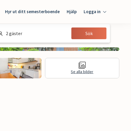
Hyr ut ditt semesterboende
Hjälp
Logga in
Logga in
2 gäster
Sök
Gäst
Husägare
Se alla bilder