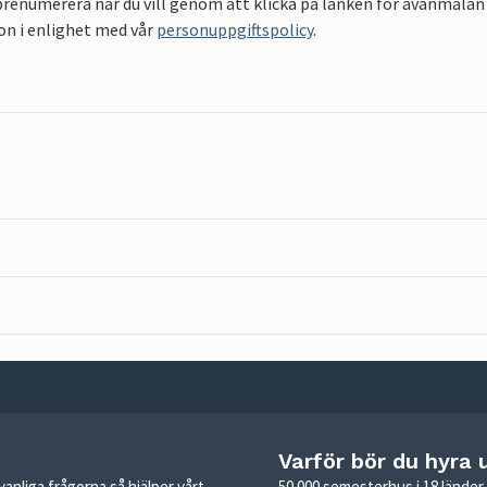
renumerera när du vill genom att klicka på länken för avanmälan 
on i enlighet med vår
personuppgiftspolicy
.
Varför bör du hyra 
anliga frågorna så hjälper vårt
50 000 semesterhus i 18 lände