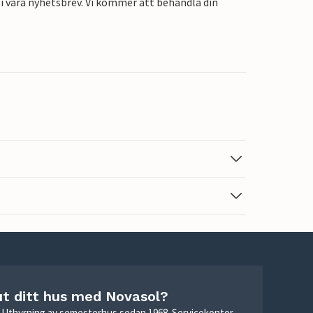
i våra nyhetsbrev. Vi kommer att behandla din
ut ditt hus med Novasol?
r. Uthyrning av semesterhus sedan 1968. Servicekontor