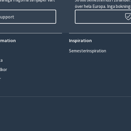
över hela Europa. Inga boknings
 support
rmation
Inspiration
Semesterinspiration
ta
lkor
r