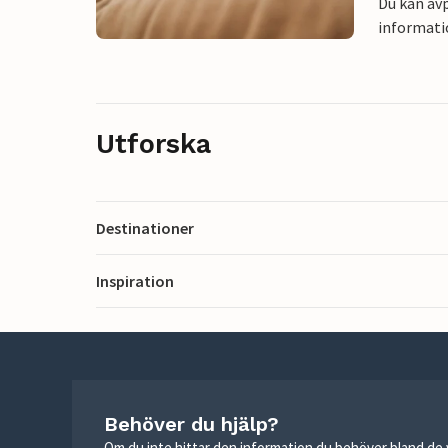
Du kan avp
informati
Utforska
Destinationer
Inspiration
Behöver du hjälp?
Om du inte hittar den information du behöver bland de v