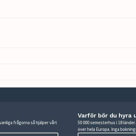
Varför bör du hyra 
anliga frågorna så hjälper vårt
50 000 semesterhus i 18 lände
över hela Europa. Inga boknings