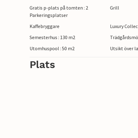
promenera genom de charmiga gränderna 
Gratis p-plats på tomten : 2
Grill
många restaurangerna. Regionens vackra s
Parkeringsplatser
vattensporter.
Kaffebryggare
Luxury Colle
Semesterhus : 130 m2
Trädgårdsmö
Utomhuspool : 50 m2
Utsikt över 
Plats