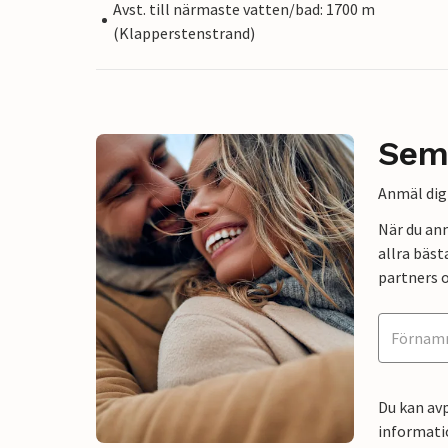
Avst. till närmaste vatten/bad: 1700 m
(Klapperstenstrand)
Sem
Anmäl dig 
När du an
allra bäst
partners o
Du kan avp
informati