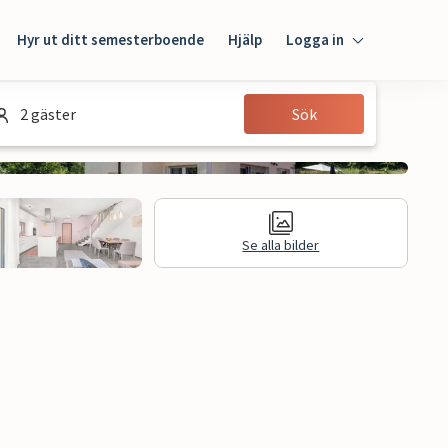
Hyr ut ditt semesterboende
Hjälp
Logga in
Logga in
2 gäster
Sök
Gäst
Husägare
Se alla bilder