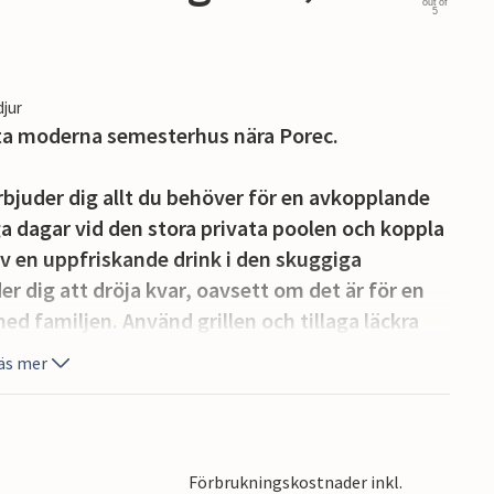
out of
5
djur
etta moderna semesterhus nära Porec.
bjuder dig allt du behöver för en avkopplande
a dagar vid den stora privata poolen och koppla
av en uppfriskande drink i den skuggiga
r dig att dröja kvar, oavsett om det är för en
d familjen. Använd grillen och tillaga läckra
a omgivningen. En elegant design väntar dig
äs mer
bjuder gott om plats för avkoppling och köket
nariska experiment.
aden Porec. Besök de historiska sevärdheterna,
Förbrukningskostnader inkl.