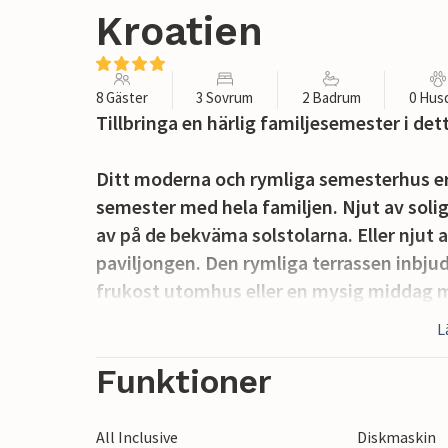
Kroatien
8 Gäster
3 Sovrum
2 Badrum
0 Hus
Tillbringa en härlig familjesemester i d
Ditt moderna och rymliga semesterhus er
semester med hela familjen. Njut av solig
av på de bekväma solstolarna. Eller njut 
paviljongen. Den rymliga terrassen inbjude
frukost utomhus eller en mysig middag me
måltider medan du njuter av den fridfull
L
inne i huset. Det ljusa vardagsrummet er
med öppen planlösning inbjuder till kuli
Funktioner
Ta en dagsutflykt till den närliggande st
All Inclusive
Diskmaskin