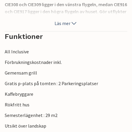
CIE308 och CIE309 ligger i den vänstra flygeln, medan CIE916
och CIE917 ligger i den högra flygeln av huset. Gör utflykter
till Pula, nationalparken på Brijuniöarna, Cape Kamenjak
Läs mer
Nature Park eller den romantiska gamla stadskärnan i
Rovinj.
Funktioner
All Inclusive
Förbrukningskostnader inkl.
Gemensam grill
Gratis p-plats på tomten : 2 Parkeringsplatser
Kaffebryggare
Rökfritt hus
Semesterlägenhet : 29 m2
Utsikt över landskap