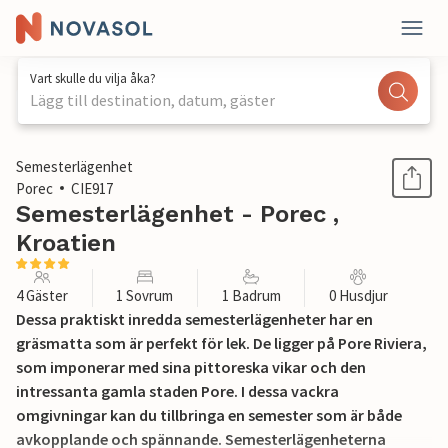
Vart skulle du vilja åka?
Lägg till destination, datum, gäster
1 / 21
Semesterlägenhet
Porec
CIE917
Semesterlägenhet - Porec ,
Kroatien
4 Gäster
1 Sovrum
1 Badrum
0 Husdjur
Dessa praktiskt inredda semesterlägenheter har en
gräsmatta som är perfekt för lek. De ligger på Pore Riviera,
som imponerar med sina pittoreska vikar och den
intressanta gamla staden Pore. I dessa vackra
omgivningar kan du tillbringa en semester som är både
avkopplande och spännande. Semesterlägenheterna