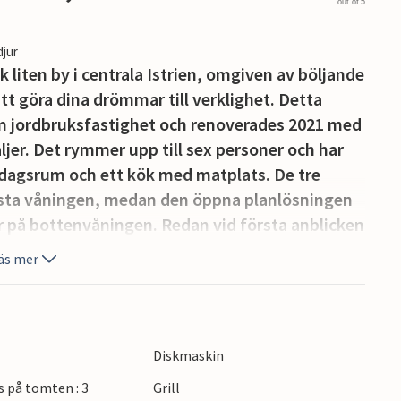
out of 5
djur
k liten by i centrala Istrien, omgiven av böljande
tt göra dina drömmar till verklighet. Detta
m jordbruksfastighet och renoverades 2021 med
er. Det rymmer upp till sex personer och har
dagsrum och ett kök med matplats. De tre
örsta våningen, medan den öppna planlösningen
 på bottenvåningen. Redan vid första anblicken
hand i inredningen. De moderna, eleganta
äs mer
av trä och sten är perfekt samordnade och ger
fär.
tor privat infinitypool med en hisnande utsikt
rna flyga fritt och ladda batterierna. Det finns
Diskmaskin
na. Om du känner för att testa dina kulinariska
s på tomten : 3
Grill
regionala delikatesserna, kan du göra det i det