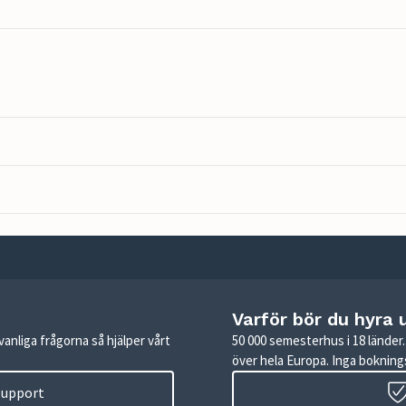
Varför bör du hyra 
anliga frågorna så hjälper vårt
50 000 semesterhus i 18 lände
över hela Europa. Inga boknings
 support