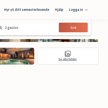
Hyr ut ditt semesterboende
Hjälp
Logga in
Logga in
2 gäster
Sök
Gäst
Husägare
Se alla bilder