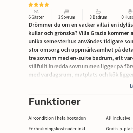
6 Gäster
3 Sovrum
3 Badrum
0 Hus
Drömmer du om en vacker villa i en idyllis
kullar och grönska? Villa Grazia kommer a
unika semesterhus användes tidigare so
stor omsorg och uppmärksamhet på detalj
tre sovrum med en-suite badrum, ett var
stilfullt inredda sovrummen ligger på f
med vardagsrum, matplats och kök ligger
märks det att varje detalj har tagits om 
L
möblerna och de många antika elementen 
detta semesterhus en verkligt unik atmos
Funktioner
Utanför villan finns en 32 kvadratmeter s
över Istriens kullar. Här kan du låta tanka
Aircondition i hela bostaden
All Inclusive
en lekplats utomhus för de yngsta gäster
Förbrukningskostnader inkl.
Gratis p-plat
färdigheter och prova några av de många 