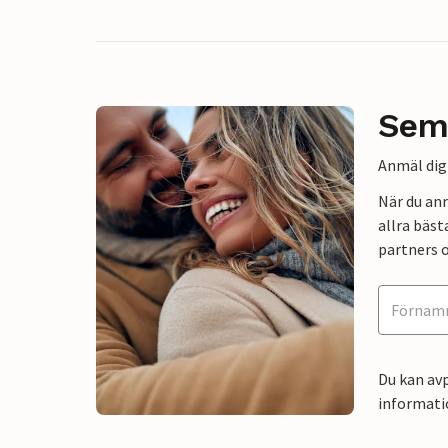
Sem
Anmäl dig 
När du an
allra bäst
partners o
Du kan avp
informati