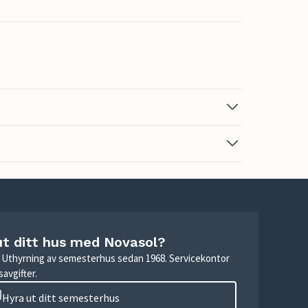
ut ditt hus med Novasol?
r. Uthyrning av semesterhus sedan 1968. Servicekontor
avgifter.
Hyra ut ditt semesterhus