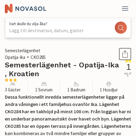
Vart skulle du vilja åka?
Lägg till destination, datum, gäster
1 / 23
Semesterlägenhet
Opatija-Ika
CKO285
Semesterlägenhet - Opatija-Ika
1
, Kroatien
out of
5
3 Gäster
1 Sovrum
1 Badrum
1 Husdjur
Dessa funktionellt inredda semesterlägenheter ligger på
andra våningen i ett familjehus ovanför Ika. Lägenhet
CKO284 har en takhöjd på minst 100 cm. Från loggian har ni
en underbar panoramautsikt över havet och byn. Lägenhet
CKO285 har en öppen terrass på innergården. Lägenheterna
kan kombineras av två mindre familjer eller grupper av