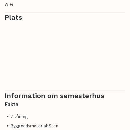
WiFi
lära känna det närliggande sagolika Istrien, som är fullt av
kontraster mellan blått hav och gröna sagoskogar.
Plats
Information om semesterhus
Fakta
2. våning
Byggnadsmaterial: Sten