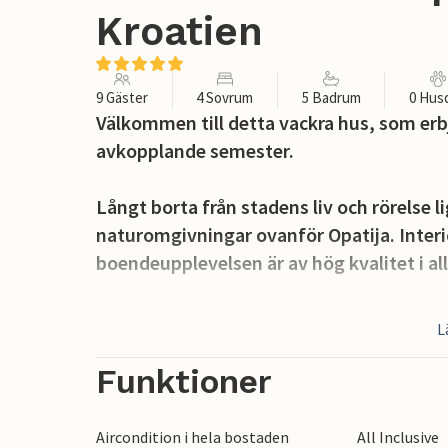
Kroatien
9 Gäster
4 Sovrum
5 Badrum
0 Hus
Välkommen till detta vackra hus, som erb
avkopplande semester.
Långt borta från stadens liv och rörelse 
naturomgivningar ovanför Opatija. Interi
boendeupplevelsen är av hög kvalitet i al
Ta ett dopp i utomhuspoolen eller koppla
L
med vacker utsikt över Rijeka och Kvarne
grill där du kan tillaga dina favoritspecial
Funktioner
Läget ger dig många möjligheter till en va
Aircondition i hela bostaden
All Inclusive