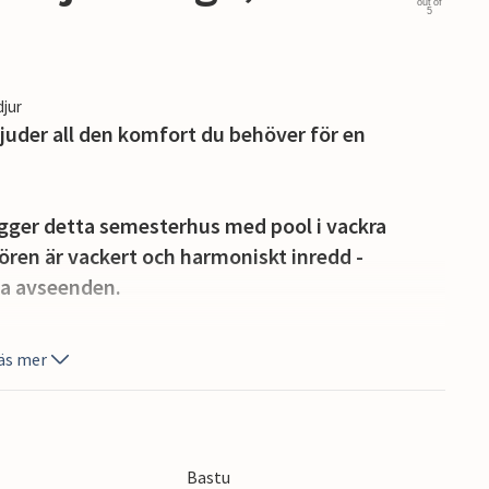
out of
5
djur
juder all den komfort du behöver för en
ligger detta semesterhus med pool i vackra
ören är vackert och harmoniskt inredd -
la avseenden.
 av med din favoritbok på en av terrasserna
äs mer
rviken. Bredvid poolen finns en terrass med en
iteter.
rierad semester. Iii är känt som det nautiska
Bastu