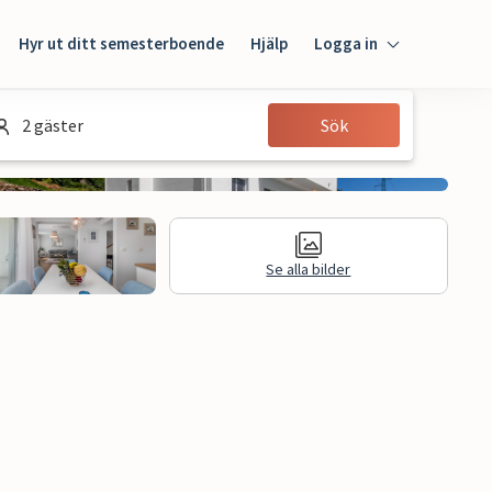
Hyr ut ditt semesterboende
Hjälp
Logga in
Logga in
2 gäster
Sök
Gäst
Husägare
Se alla bilder