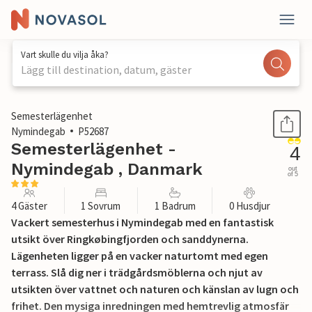
Vart skulle du vilja åka?
Lägg till destination, datum, gäster
1 / 19
Semesterlägenhet
Nymindegab
P52687
Semesterlägenhet -
4
Nymindegab , Danmark
out
of 5
4 Gäster
1 Sovrum
1 Badrum
0 Husdjur
Vackert semesterhus i Nymindegab med en fantastisk
utsikt över Ringkøbingfjorden och sanddynerna.
Lägenheten ligger på en vacker naturtomt med egen
terrass. Slå dig ner i trädgårdsmöblerna och njut av
utsikten över vattnet och naturen och känslan av lugn och
frihet. Den mysiga inredningen med hemtrevlig atmosfär