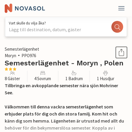
Vart skulle du vilja åka?
Lägg till destination, datum, gäster
1 / 15
Semesterlägenhet
Moryn
PPO976
Semesterlägenhet - Moryn , Polen
8 Gäster
4 Sovrum
1 Badrum
1 Husdjur
Tillbringa en avkopplande semester nära sjön Mohriner
See.
Välkommen till denna vackra semesterlägenhet som
erbjuder plats för dig och din stora familj. Kom hit och
känn dig som hemma. Lägenheten är utrustad med allt du
behöver för din bekymmerslösa semester. Koppla av i