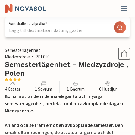
Vart skulle du vilja åka?
Lägg till destination, datum, gäster
1 / 13
Semesterlägenhet
Miedzyzdroje
PPL010
Semesterlägenhet - Miedzyzdroje ,
Polen
4 Gäster
1 Sovrum
1 Badrum
0 Husdjur
Bo nära stranden i denna eleganta och mysiga
semesterlägenhet, perfekt för dina avkopplande dagar i
Miedzyzdroje.
Anländ och se fram emot en avkopplande semester. Den
smakfulla inredningen, de utvalda färgerna och det