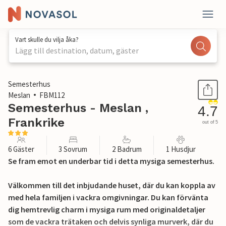
Vart skulle du vilja åka?
Lägg till destination, datum, gäster
1 / 22
Semesterhus
Meslan
FBM112
Semesterhus - Meslan ,
4.7
Frankrike
out of 5
6 Gäster
3 Sovrum
2 Badrum
1 Husdjur
Se fram emot en underbar tid i detta mysiga semesterhus.
Välkommen till det inbjudande huset, där du kan koppla av
med hela familjen i vackra omgivningar. Du kan förvänta
dig hemtrevlig charm i mysiga rum med originaldetaljer
som de vackra trätaken och delvis synliga murverk, där du