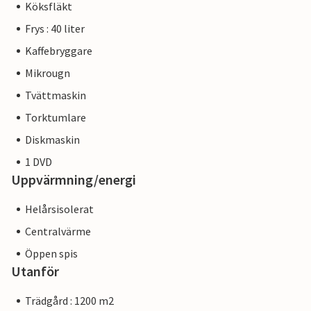
Köksfläkt
Frys : 40 liter
Kaffebryggare
Mikrougn
Tvättmaskin
Torktumlare
Diskmaskin
1 DVD
Uppvärmning/energi
Helårsisolerat
Centralvärme
Öppen spis
Utanför
Trädgård : 1200 m2