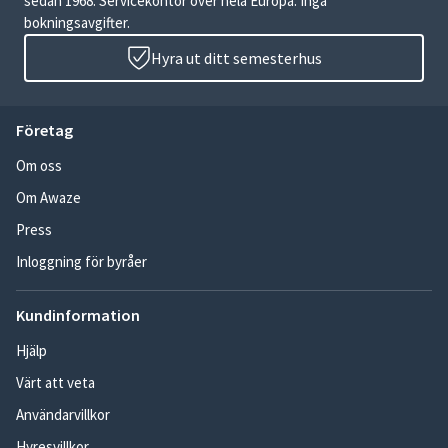
sedan 1968. Servicekontor över hela Europa. Inga
bokningsavgifter.
Hyra ut ditt semesterhus
Företag
Om oss
Om Awaze
Press
Inloggning för byråer
Kundinformation
Hjälp
Värt att veta
Användarvillkor
Hyresvillkor