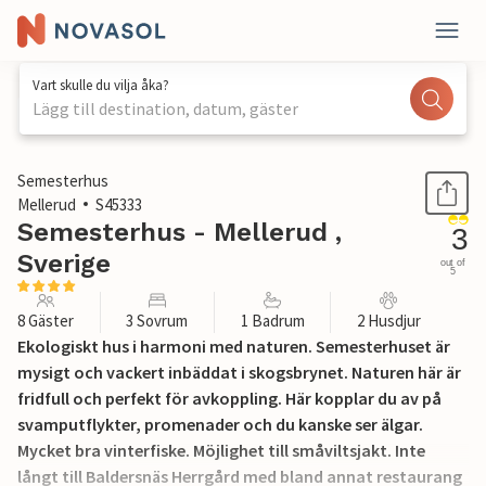
Vart skulle du vilja åka?
Lägg till destination, datum, gäster
1 / 18
Semesterhus
Mellerud
S45333
Semesterhus - Mellerud ,
3
Sverige
out of
5
8 Gäster
3 Sovrum
1 Badrum
2 Husdjur
Ekologiskt hus i harmoni med naturen. Semesterhuset är
mysigt och vackert inbäddat i skogsbrynet. Naturen här är
fridfull och perfekt för avkoppling. Här kopplar du av på
svamputflykter, promenader och du kanske ser älgar.
Mycket bra vinterfiske. Möjlighet till småviltsjakt. Inte
långt till Baldersnäs Herrgård med bland annat restaurang