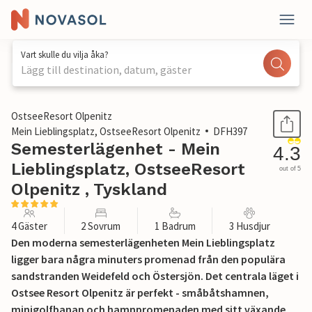
Vart skulle du vilja åka?
Lägg till destination, datum, gäster
1 / 38
OstseeResort Olpenitz
Mein Lieblingsplatz, OstseeResort Olpenitz
DFH397
Semesterlägenhet - Mein
4.3
Lieblingsplatz, OstseeResort
out of 5
Olpenitz , Tyskland
4 Gäster
2 Sovrum
1 Badrum
3 Husdjur
Den moderna semesterlägenheten Mein Lieblingsplatz
ligger bara några minuters promenad från den populära
sandstranden Weidefeld och Östersjön. Det centrala läget i
Ostsee Resort Olpenitz är perfekt - småbåtshamnen,
minigolfbanan och hamnpromenaden med sitt växande