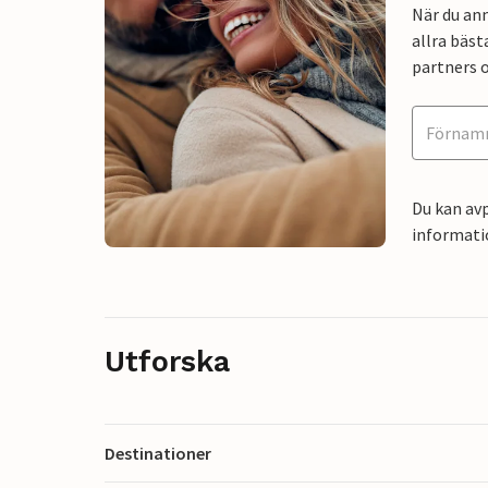
När du an
allra bäst
partners o
Du kan avp
informati
Utforska
Destinationer