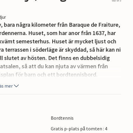
out of 5
djur
, bara några kilometer från Baraque de Fraiture,
Ardennerna. Huset, som har anor från 1637, har
ekvämt semesterhus. Huset är mycket ljust och
 terrassen i söderläge är skyddad, så här kan ni
ill slutet av hösten. Det finns en dubbelsidig
salen, så att du kan njuta av värmen från
llsplan för barn och ett bordtennisbord.
bubbelpool, och från 1 maj till 30 september
äs mer
en. Det är också möjligt att ta med din häst,
ar och betesmarker i omedelbar närhet. Detta
Andra grupper kan dock accepteras efter
eventuell ökning av depositionen. Grupper
Bordtennis
Gratis p-plats på tomten : 4
är idealiska för mountainbike- och