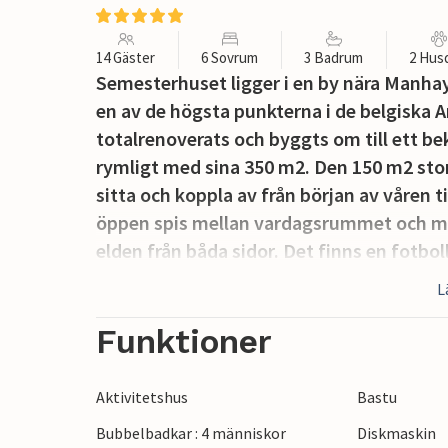
14 Gäster
6 Sovrum
3 Badrum
2 Hus
Semesterhuset ligger i en by nära Manhay
en av de högsta punkterna i de belgiska 
totalrenoverats och byggts om till ett b
rymligt med sina 350 m2. Den 150 m2 stora
sitta och koppla av från början av våren t
öppen spis mellan vardagsrummet och mat
elden från båda sidor. Det finns en fotbo
Semesterhuset är utrustat med bastu och 
L
finns en uppvärmd utomhuspool i trädgård
eftersom husets ägare också har hästbox
Funktioner
hus är främst avsett för familjegrupper. 
överenskommelse med ägaren och med en 
Aktivitetshus
Bastu
med personer under 30 år är inte tillåtna.
Bubbelbadkar : 4 människor
Diskmaskin
De skogsklädda, kuperade omgivningarna 