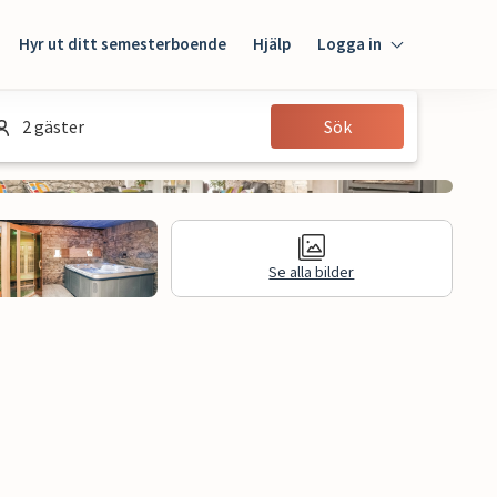
Hyr ut ditt semesterboende
Hjälp
Logga in
Logga in
2 gäster
Sök
Gäst
Husägare
Se alla bilder