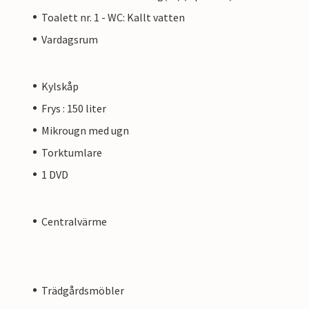
Toalett nr. 1 - WC: Kallt vatten
Vardagsrum
Kylskåp
Frys : 150 liter
Mikrougn med ugn
Torktumlare
1 DVD
Centralvärme
Trädgårdsmöbler