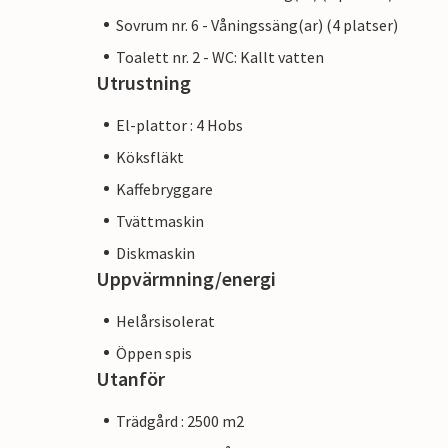
Sovrum nr. 6 - Våningssäng(ar) (4 platser)
Toalett nr. 2 - WC: Kallt vatten
Utrustning
El-plattor : 4 Hobs
Köksfläkt
Kaffebryggare
Tvättmaskin
Diskmaskin
Uppvärmning/energi
Helårsisolerat
Öppen spis
Utanför
Trädgård : 2500 m2