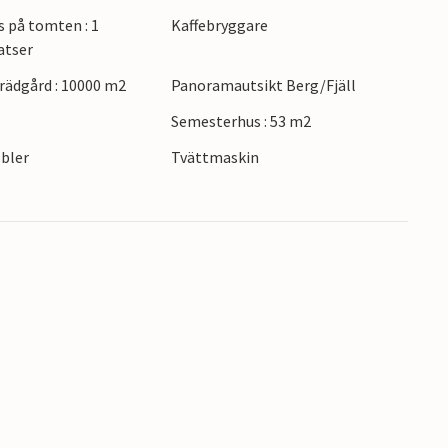
s på tomten : 1
Kaffebryggare
atser
och upptäck dolda vattenfall, eller promenera
ädgård : 10000 m2
Panoramautsikt Berg/Fjäll
Xylokastro med sina traditionella tavernor. Ha
en vid havet, ta den historiska
Semesterhus : 53 m2
uraikos-ravinen eller gör en dagsutflykt till
bler
Tvättmaskin