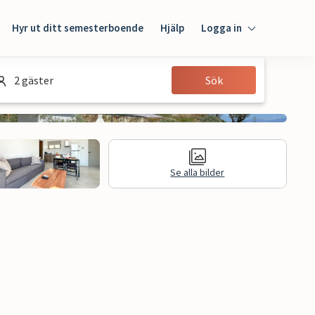
Hyr ut ditt semesterboende
Hjälp
Logga in
Logga in
2 gäster
Sök
Gäst
Husägare
Se alla bilder
Juridisk information