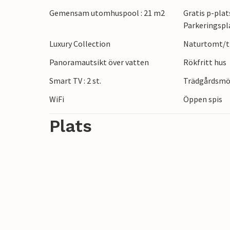
grekiskt vin.
Gemensam utomhuspool : 21 m2
Gratis p-plat
Parkeringspl
Vandra genom de vackra bergen i Helmos 
Luxury Collection
Naturtomt/tr
längs den pittoreska strandpromenaden i 
picknick under pinjeträden i Pefkias-skog
Panoramautsikt över vatten
Rökfritt hus
kugghjulsjärnvägen genom den hisnande Vo
Smart TV : 2 st.
Trädgårdsmö
antika Korinth.
WiFi
Öppen spis
Plats