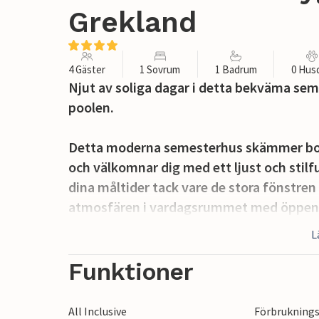
Grekland
4 Gäster
1 Sovrum
1 Badrum
0 Hus
Njut av soliga dagar i detta bekväma seme
poolen.
Detta moderna semesterhus skämmer bort
och välkomnar dig med ett ljust och stilf
dina måltider tack vare de stora fönstren 
atmosfären i vardagsrummet med öppen pla
dag eller utmana dig själv med ett brädsp
L
Den skuggade terrassen är den perfekta p
Funktioner
dagar kan du svalka dig i den gemensam
solstolarna. Umgås runt grillen och prat
All Inclusive
Förbruknings