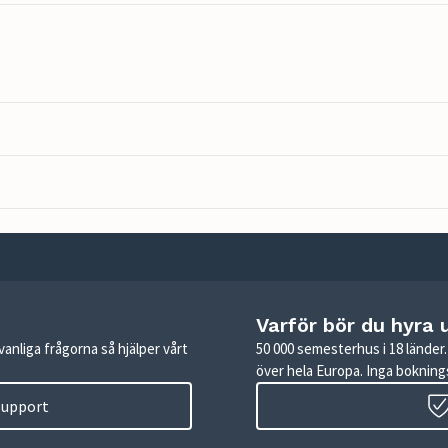
Varför bör du hyra 
anliga frågorna så hjälper vårt
50 000 semesterhus i 18 lände
över hela Europa. Inga boknings
 support