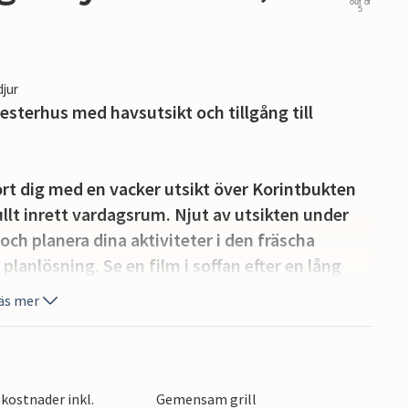
out of
5
djur
sterhus med havsutsikt och tillgång till
 dig med en vacker utsikt över Korintbukten
ullt inrett vardagsrum. Njut av utsikten under
och planera dina aktiviteter i den fräscha
nlösning. Se en film i soffan efter en lång
el.
äs mer
latsen för en utsökt frukost. Under varma
ma poolen och njuta av solen på de bekväma
a i den ljumma sommarnatten över ett glas
kostnader inkl.
Gemensam grill