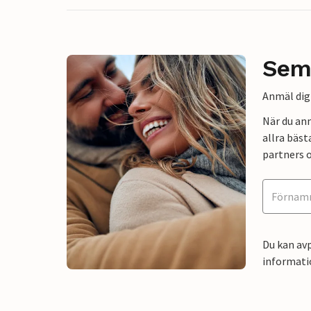
Sem
Anmäl dig 
När du an
allra bäst
partners o
Du kan avp
informati