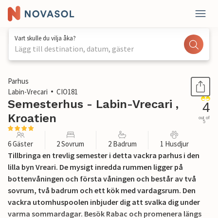
Vart skulle du vilja åka?
Lägg till destination, datum, gäster
1 / 38
Parhus
Labin-Vrecari
CIO181
Semesterhus - Labin-Vrecari ,
4
Kroatien
out of
5
6 Gäster
2 Sovrum
2 Badrum
1 Husdjur
Tillbringa en trevlig semester i detta vackra parhus i den
lilla byn Vreari. De mysigt inredda rummen ligger på
bottenvåningen och första våningen och består av två
sovrum, två badrum och ett kök med vardagsrum. Den
vackra utomhuspoolen inbjuder dig att svalka dig under
varma sommardagar. Besök Rabac och promenera längs