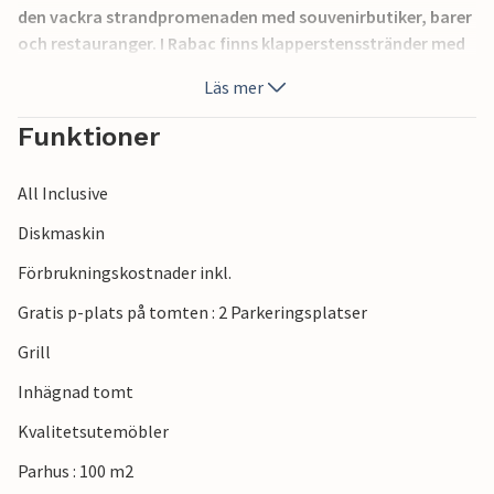
den vackra strandpromenaden med souvenirbutiker, barer
och restauranger. I Rabac finns klapperstensstränder med
kristallklart badvatten, och du kan också ta några
Läs mer
båtturer. Du kan också besöka den historiska stadskärnan i
staden Labin, som ligger på en kulle, där många
Funktioner
evenemang hålls på sommaren.
All Inclusive
Diskmaskin
Förbrukningskostnader inkl.
Gratis p-plats på tomten : 2 Parkeringsplatser
Grill
Inhägnad tomt
Kvalitetsutemöbler
Parhus : 100 m2