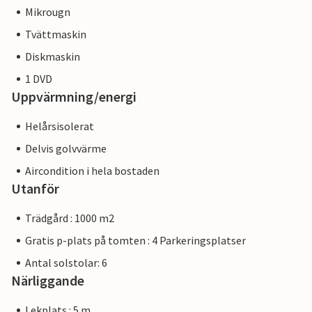
Mikrougn
Tvättmaskin
Diskmaskin
1 DVD
Uppvärmning/energi
Helårsisolerat
Delvis golvvärme
Aircondition i hela bostaden
Utanför
Trädgård : 1000 m2
Gratis p-plats på tomten : 4 Parkeringsplatser
Antal solstolar: 6
Närliggande
Lekplats : 5 m