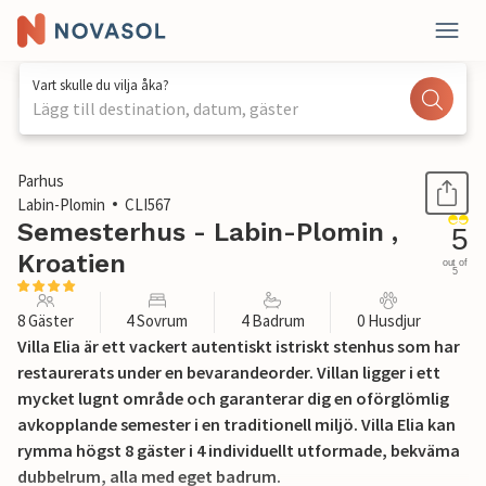
Vart skulle du vilja åka?
Lägg till destination, datum, gäster
1 / 58
Parhus
Labin-Plomin
CLI567
Semesterhus - Labin-Plomin ,
5
Kroatien
out of
5
8 Gäster
4 Sovrum
4 Badrum
0 Husdjur
Villa Elia är ett vackert autentiskt istriskt stenhus som har
restaurerats under en bevarandeorder. Villan ligger i ett
mycket lugnt område och garanterar dig en oförglömlig
avkopplande semester i en traditionell miljö. Villa Elia kan
rymma högst 8 gäster i 4 individuellt utformade, bekväma
dubbelrum, alla med eget badrum.