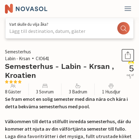
Vart skulle du vilja åka?
Lägg till destination, datum, gäster
1 / 38
Semesterhus
Labin - Krsan
CIO641
Semesterhus - Labin - Krsan ,
5
Kroatien
out of
5
8 Gäster
3 Sovrum
3 Badrum
1 Husdjur
Se fram emot en solig semester med dina nära och kära i
detta bekväma semesterhus med pool.
Välkommen till detta stilfullt inredda semesterhus, där du
kommer att njuta av din välförtjänta semester till fullo.
Laga dina favoriträtter i det mysiga, fullt utrustade köket