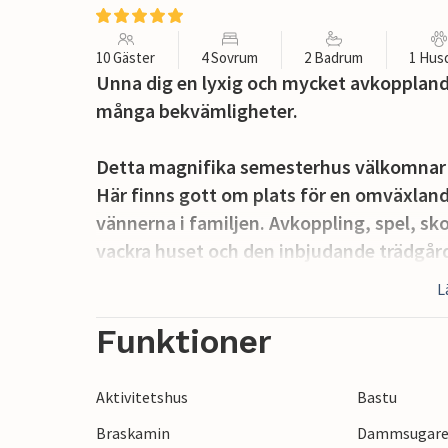
10 Gäster
4 Sovrum
2 Badrum
1 Hus
Unna dig en lyxig och mycket avkopplan
många bekvämligheter.
Detta magnifika semesterhus välkomnar d
Här finns gott om plats för en omväxlan
vännerna i familjen. Avkoppling, spel, sk
vackra huset och den inbjudande trädgårde
och väderförhållanden. Inne i det stora 
L
favoriträtter, spela kort vid matbordet el
sprakande brasan. I aktivitetsrummet finn
Funktioner
som kommer att få barnens ögon att lysa
Aktivitetshus
Bastu
Unga och gamla kan också släppa loss uto
Braskamin
Dammsugar
bastun eller ligg i solen. Dina barn komme