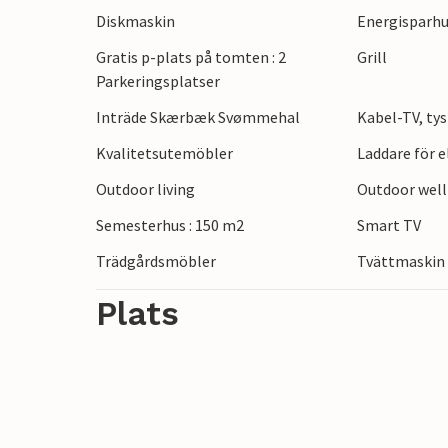
Diskmaskin
Energisparh
underhållna.
Gratis p-plats på tomten : 2
Grill
Rømø är omgivet av den brusande Nordsj
Parkeringsplatser
erbjuder fascinerande naturområden. På 
Inträde Skærbæk Svømmehal
Kabel-TV, tys
titt på fiskebåtarna eller se Syltfärjan lä
Kvalitetsutemöbler
Laddare för 
människor i århundraden. Först var det f
Outdoor living
Outdoor wel
vars vackra och kärleksfullt restaurerad
på ön idag. Tack vare den unika naturen 
Semesterhus : 150 m2
Smart TV
bredaste och finaste sandstränderna i Eur
Trädgårdsmöbler
Tvättmaskin
dig själv.
Plats
Koppla av på den vackra ön Rømø!