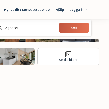
Hyr ut ditt semesterboende
Hjälp
Logga in
Logga in
2 gäster
Sök
Gäst
Husägare
Se alla bilder