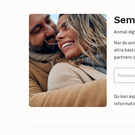
Sem
Anmäl dig 
När du an
allra bäst
partners o
Du kan avp
informati