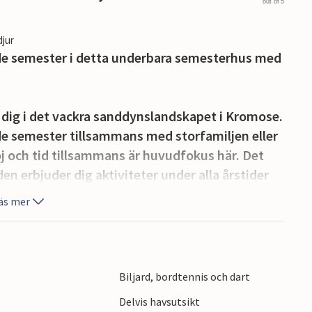
out of 5
djur
de semester i detta underbara semesterhus med
ig i det vackra sanddynslandskapet i Kromose.
de semester tillsammans med storfamiljen eller
oj och tid tillsammans är huvudfokus här. Det
n erbjuder dig aktiviteter under alla årstider
vardagsrummet kan ni samlas och laga era
äs mer
ler se en underhållande film i soffan vid den
s biljard, bordtennis, dart och en spelkonsol
.
Biljard, bordtennis och dart
mhus. Koppla av i bubbelpoolen, svettas ut i
e
Delvis havsutsikt
r också att hitta lekutrustning för att hålla dem