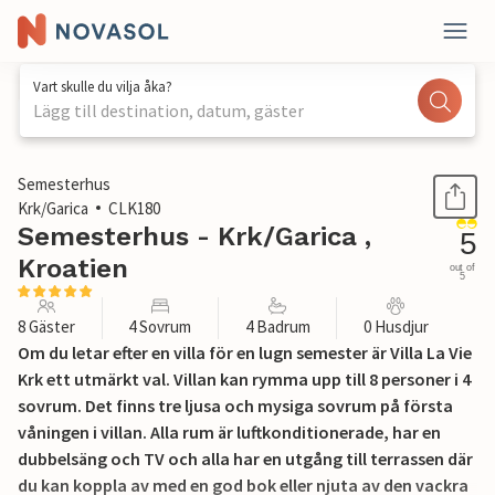
Vart skulle du vilja åka?
Lägg till destination, datum, gäster
1 / 60
Semesterhus
Krk/Garica
CLK180
Semesterhus - Krk/Garica ,
5
Kroatien
out of
5
8 Gäster
4 Sovrum
4 Badrum
0 Husdjur
Om du letar efter en villa för en lugn semester är Villa La Vie
Krk ett utmärkt val. Villan kan rymma upp till 8 personer i 4
sovrum. Det finns tre ljusa och mysiga sovrum på första
våningen i villan. Alla rum är luftkonditionerade, har en
dubbelsäng och TV och alla har en utgång till terrassen där
du kan koppla av med en god bok eller njuta av den vackra