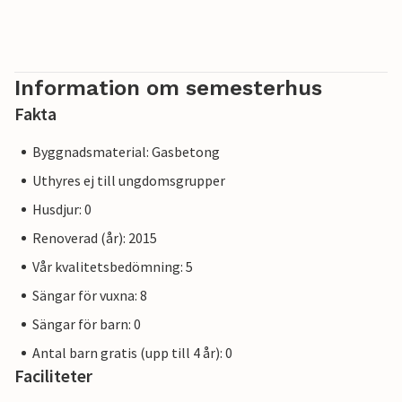
oavsett vilken du väljer kommer du inte att gå fel!
Temperaturen i den uppvärmda poolen beror på yttre
faktorer, inklusive väderförhållanden, och därför kan
vattentemperaturen inte garanteras.
Information om semesterhus
Fakta
Byggnadsmaterial: Gasbetong
Uthyres ej till ungdomsgrupper
Husdjur: 0
Renoverad (år): 2015
Vår kvalitetsbedömning: 5
Sängar för vuxna: 8
Sängar för barn: 0
Antal barn gratis (upp till 4 år): 0
Faciliteter