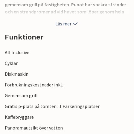
gemensam grill på fastigheten. Punat har vackra stränder
och en strandpromenad vid havet som löper genom hela
byn. Besök utmärkta restauranger i närheten och njut av
Läs mer
rekreationsmöjligheter som vattenskidlift och
wakeboarding.
Funktioner
All Inclusive
Cyklar
Diskmaskin
Förbrukningskostnader inkl.
Gemensam grill
Gratis p-plats på tomten : 1 Parkeringsplatser
Kaffebryggare
Panoramautsikt över vatten