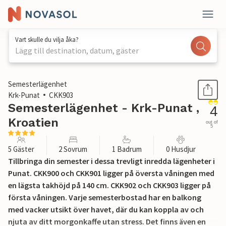
Vart skulle du vilja åka?
Lägg till destination, datum, gäster
1 / 22
Semesterlägenhet
Krk-Punat
CKK903
Semesterlägenhet - Krk-Punat ,
4
Kroatien
out of
5
5 Gäster
2 Sovrum
1 Badrum
0 Husdjur
Tillbringa din semester i dessa trevligt inredda lägenheter i
Punat. CKK900 och CKK901 ligger på översta våningen med
en lägsta takhöjd på 140 cm. CKK902 och CKK903 ligger på
första våningen. Varje semesterbostad har en balkong
med vacker utsikt över havet, där du kan koppla av och
njuta av ditt morgonkaffe utan stress. Det finns även en