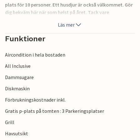
plats för 10 personer. Ett husdjur är också välkommet. Gör
dig bekväm här när som helst på året. Tack vare
luftkonditioneringen är temperaturen här behaglig även
Läs mer
under varma sommardagar.
Funktioner
Njut av utomhuslivet på husets många terrasser, svalka
dig i poolen och avrunda dagen med en utsökt grillfest.
Aircondition i hela bostaden
Åk till stranden och njut av havet och solen. I närheten av
All Inclusive
semesterhuset kan du spela tennis, hyra cyklar och båtar
Dammsugare
och mycket mer.
Njut av din vistelse i detta inbjudande semesterhus.
Diskmaskin
Förbrukningskostnader inkl.
Gratis p-plats på tomten : 3 Parkeringsplatser
Grill
Havsutsikt