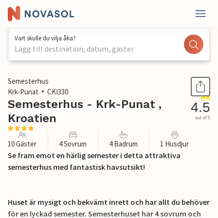
Vart skulle du vilja åka?
Lägg till destination, datum, gäster
1 / 44
Semesterhus
Krk-Punat
CKI330
Semesterhus - Krk-Punat ,
4.5
Kroatien
out of 5
10 Gäster
4 Sovrum
4 Badrum
1 Husdjur
Se fram emot en härlig semester i detta attraktiva
semesterhus med fantastisk havsutsikt!
Huset är mysigt och bekvämt inrett och har allt du behöver
för en lyckad semester. Semesterhuset har 4 sovrum och