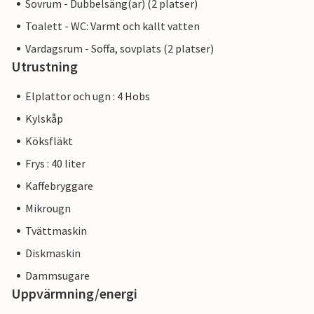
Sovrum - Dubbelsäng(ar) (2 platser)
Toalett - WC: Varmt och kallt vatten
Vardagsrum - Soffa, sovplats (2 platser)
Utrustning
Elplattor och ugn : 4 Hobs
Kylskåp
Köksfläkt
Frys : 40 liter
Kaffebryggare
Mikrougn
Tvättmaskin
Diskmaskin
Dammsugare
Uppvärmning/energi