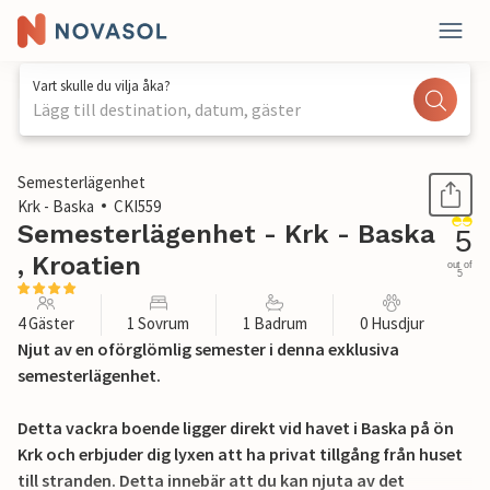
Vart skulle du vilja åka?
Lägg till destination, datum, gäster
1 / 28
Semesterlägenhet
Krk - Baska
CKI559
Semesterlägenhet - Krk - Baska
5
, Kroatien
out of
5
4 Gäster
1 Sovrum
1 Badrum
0 Husdjur
Njut av en oförglömlig semester i denna exklusiva
semesterlägenhet.
Detta vackra boende ligger direkt vid havet i Baska på ön
Krk och erbjuder dig lyxen att ha privat tillgång från huset
till stranden. Detta innebär att du kan njuta av det