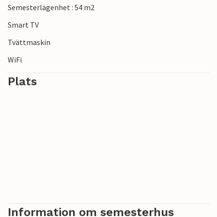
Semesterlägenhet : 54 m2
erbjuder hisnande vyer.
Smart TV
Tvättmaskin
WiFi
Plats
Information om semesterhus