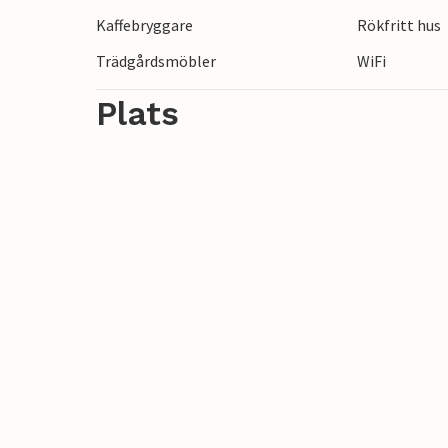
Wolgastsjön är en underbar bad- och fisk
Kaffebryggare
Rökfritt hus
en båtuthyrning med restaurang och café
Trädgårdsmöbler
WiFi
Plats