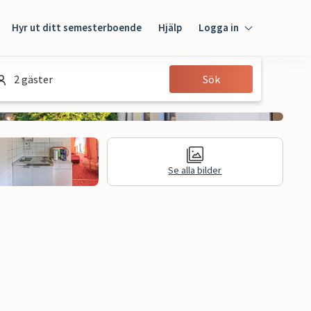
Hyr ut ditt semesterboende
Hjälp
Logga in
Logga in
2 gäster
Sök
Gäst
Husägare
Se alla bilder