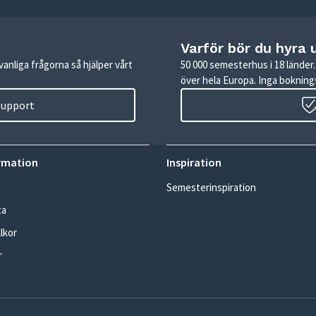
Varför bör du hyra 
anliga frågorna så hjälper vårt
50 000 semesterhus i 18 lände
över hela Europa. Inga boknings
 support
rmation
Inspiration
Semesterinspiration
ta
lkor
r