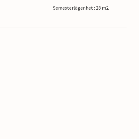
esjö. Det finns en badstrand med lekplats och
Semesterlägenhet : 28 m2
. Du kan åka häst och vagn 3 km bort.