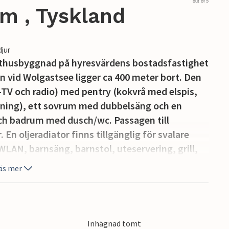
out of 5
m , Tyskland
djur
 uthusbyggnad på hyresvärdens bostadsfastighet
den vid Wolgastsee ligger ca 400 meter bort. Den
t-TV och radio) med pentry (kokvrå med elspis,
tning), ett sovrum med dubbelsäng och en
och badrum med dusch/wc. Passagen till
n oljeradiator finns tillgänglig för svalare
/WLAN, barnsäng, barnstol, uteservering, grill,
la priset ingår: Sängkläder, handdukar,
äs mer
las på plats: Elförbrukning.
skogigt landskap vid sjön Wolgast i den
anden i badorten Ahlbeck ligger ca 4 km bort.
Inhägnad tomt