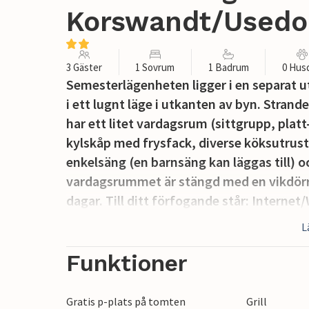
Korswandt/Usedo
3 Gäster
1 Sovrum
1 Badrum
0 Hus
Semesterlägenheten ligger i en separat
i ett lugnt läge i utkanten av byn. Stran
har ett litet vardagsrum (sittgrupp, plat
kylskåp med frysfack, diverse köksutrus
enkelsäng (en barnsäng kan läggas till) 
vardagsrummet är stängd med en vikdörr. E
dagar. Till ditt förfogande står: Internet
cykelställ och parkeringsplats. I det tota
L
vattenförbrukning och slutstädning. Beta
Funktioner
Korswandt är en by i ett mycket vackert, 
sydöstra delen av ön Usedom. Östersjöstr
Gratis p-plats på tomten
Grill