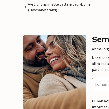
Avst. till närmaste vatten/bad: 400 m
(Hav/sandstrand)
Sem
Anmäl dig 
När du an
allra bäst
partners o
Du kan avp
informati