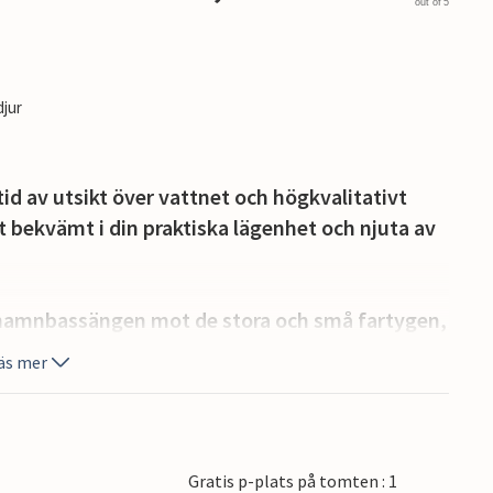
out of 5
djur
tid av utsikt över vattnet och högkvalitativt
t bekvämt i din praktiska lägenhet och njuta av
 hamnbassängen mot de stora och små fartygen,
amla fästningen, Korsør Nor eller den vackra
äs mer
ot en semester i en speciell miljö med ständig
Gratis p-plats på tomten : 1