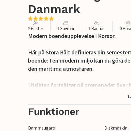
Danmark
2 Gäster
1 Sovrum
1 Badrum
0 Hus
Modern boendeupplevelse i Korsør.
Här på Stora Bält definieras din semester
boende: I en modern miljö kan du göra de
den maritima atmosfären.
Utsikten fortsätter på promenader över
över mot Fyn eller mot bron. Besök den g
L
stadskärnan.
Funktioner
Det här är platsen att bo på - se fram em
utsikt över vattnet.
Dammsugare
Diskmaskin