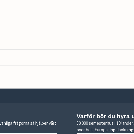
Varför bör du hyra 
anliga frågorna så hjälper vårt
50 000 semesterhus i 18 lände
över hela Europa. Inga boknings