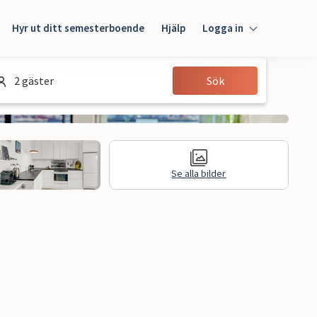
Hyr ut ditt semesterboende
Hjälp
Logga in
Logga in
2 gäster
Sök
Gäst
Husägare
Se alla bilder