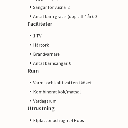
Sängar för vuxna: 2
Antal barn gratis (upp till 4 år): 0
Faciliteter
1 TV
Hårtork
Brandvarnare
Antal barnsängar: 0
Rum
Varmt och kallt vatten i köket
Kombinerat kök/matsal
Vardagsrum
Utrustning
Elplattor och ugn : 4 Hobs