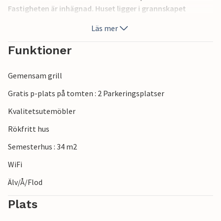
Fastigheten är inhägnad. Huset ligger i grannskapet
PPO701.
Läs mer
Funktioner
Gemensam grill
Gratis p-plats på tomten : 2 Parkeringsplatser
Kvalitetsutemöbler
Rökfritt hus
Semesterhus : 34 m2
WiFi
Älv/Å/Flod
Plats