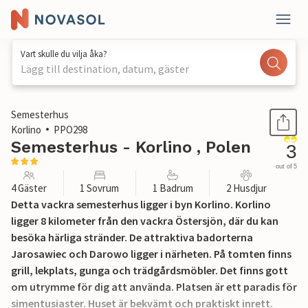
Vart skulle du vilja åka?
Lägg till destination, datum, gäster
1 / 23
Semesterhus
Korlino
PPO298
Semesterhus - Korlino , Polen
3
out of 5
4 Gäster
1 Sovrum
1 Badrum
2 Husdjur
Detta vackra semesterhus ligger i byn Korlino. Korlino
ligger 8 kilometer från den vackra Östersjön, där du kan
besöka härliga stränder. De attraktiva badorterna
Jarosawiec och Darowo ligger i närheten. På tomten finns
grill, lekplats, gunga och trädgårdsmöbler. Det finns gott
om utrymme för dig att använda. Platsen är ett paradis för
simentusiaster. Huset är bekvämt och praktiskt inrett.