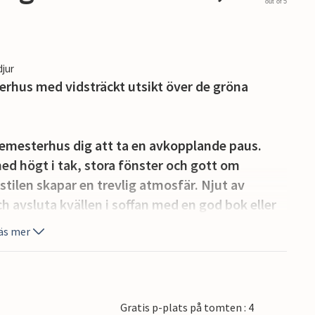
out of 5
djur
terhus med vidsträckt utsikt över de gröna
 semesterhus dig att ta en avkopplande paus.
d högt i tak, stora fönster och gott om
 stilen skapar en trevlig atmosfär. Njut av
 avsluta kvällen i soffan med en god bok eller
t tillsammans i det moderna köket med öppen
äs mer
ekväma trädgårdsmöbler för måltider utomhus.
ler unna dig en eftermiddagsfika med utsikt
Gratis p-plats på tomten : 4