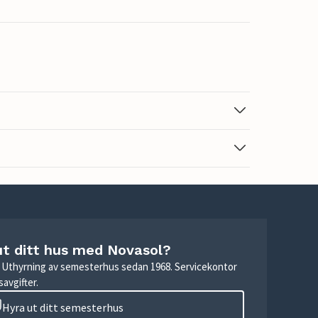
ut ditt hus med Novasol?
r. Uthyrning av semesterhus sedan 1968. Servicekontor
avgifter.
Hyra ut ditt semesterhus