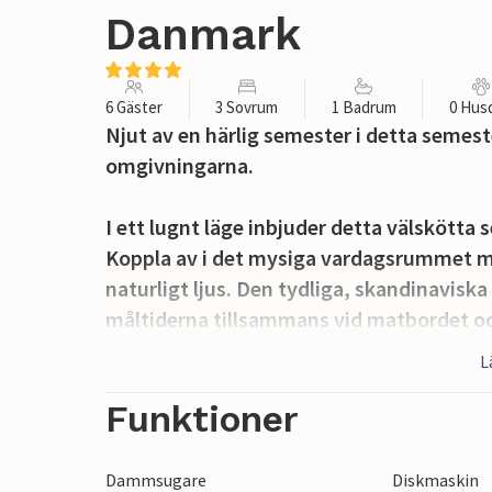
Danmark
6 Gäster
3 Sovrum
1 Badrum
0 Hus
Njut av en härlig semester i detta semes
omgivningarna.
I ett lugnt läge inbjuder detta välskötta
Koppla av i det mysiga vardagsrummet me
naturligt ljus. Den tydliga, skandinaviska
måltiderna tillsammans vid matbordet och
ett stimulerande samtal. Ni kan laga ma
L
planlösning.
Funktioner
Dra nytta av den soliga terrassen med b
Börja dagen med frukost i morgonsolen el
Dammsugare
Diskmaskin