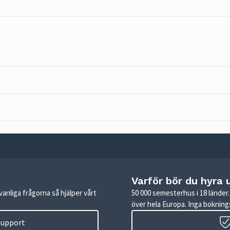
Varför bör du hyra 
anliga frågorna så hjälper vårt
50 000 semesterhus i 18 lände
över hela Europa. Inga boknings
 support