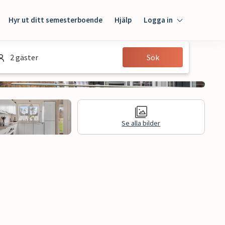
Hyr ut ditt semesterboende
Hjälp
Logga in
Logga in
2 gäster
Sök
Gäst
Husägare
Se alla bilder