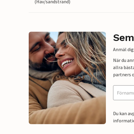
(Hav/sandstrand)
Sem
Anmäl dig 
När du an
allra bäst
partners o
Du kan avp
informati