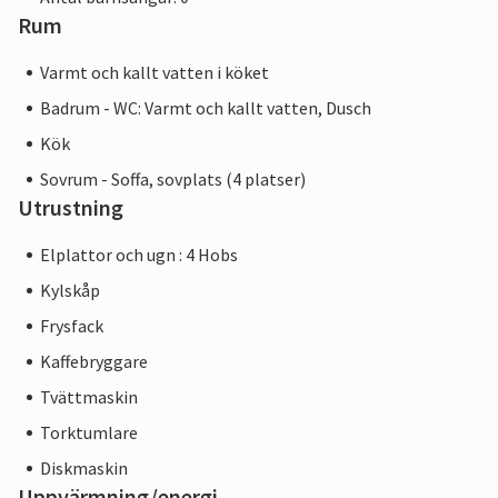
Rum
Varmt och kallt vatten i köket
Badrum - WC: Varmt och kallt vatten, Dusch
Kök
Sovrum - Soffa, sovplats (4 platser)
Utrustning
Elplattor och ugn : 4 Hobs
Kylskåp
Frysfack
Kaffebryggare
Tvättmaskin
Torktumlare
Diskmaskin
Uppvärmning/energi