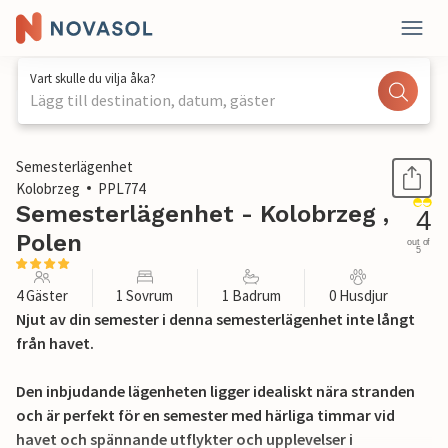
Vart skulle du vilja åka?
Lägg till destination, datum, gäster
1 / 19
Semesterlägenhet
Kolobrzeg
PPL774
Semesterlägenhet - Kolobrzeg ,
4
Polen
out of
5
4 Gäster
1 Sovrum
1 Badrum
0 Husdjur
Njut av din semester i denna semesterlägenhet inte långt
från havet.
Den inbjudande lägenheten ligger idealiskt nära stranden
och är perfekt för en semester med härliga timmar vid
havet och spännande utflykter och upplevelser i