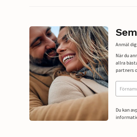
Sem
Anmäl dig 
När du an
allra bäst
partners o
Du kan avp
informati