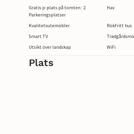
njuta av soliga dagar i lugn och ro. För g
Gratis p-plats på tomten : 2
Hav
möjlighet att tillbringa ljumma sommarkvä
Parkeringsplatser
Kvalitetsutemöbler
Rökfritt hus
Dra nytta av närheten till de långa san
och Ystad, som kommer att glädja dig med
Smart TV
Trädgårdsmö
Utsikt över landskap
WiFi
Plats