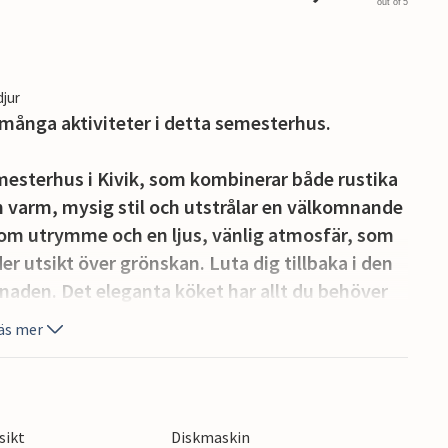
out of 5
djur
ånga aktiviteter i detta semesterhus.
mesterhus i Kivik, som kombinerar både rustika
n varm, mysig stil och utstrålar en välkomnande
om utrymme och en ljus, vänlig atmosfär, som
r utsikt över grönskan. Luta dig tillbaka i den
tnaden. Det eleganta köket har allt du behöver
t njuta av en måltid tillsammans i den
äs mer
ts för hela familjen.
bjuder dig att börja och avsluta dagen med en
 Solstolarna i trädgården är idealiska för att
sikt
Diskmaskin