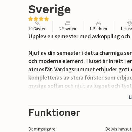
Sverige
10 Gäster
2 Sovrum
1 Badrum
1 Hus
Upplev en semester med avkoppling och m
Njut av din semester i detta charmiga se
och moderna element. Huset är inrett i e
atmosfär. Vardagsrummet erbjuder gott 
kompletteras av stora fönster som erbjude
mysiga soffan och njut av lugnet och tys
för att laga läckra måltider. Ta dig tid at
L
angränsande matplatsen, som erbjuder pla
Funktioner
Den rymliga terrassen med sittplatser in
avslappnad frukost eller middag i det fria.
Dammsugare
Delvis havsut