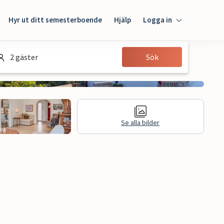
Hyr ut ditt semesterboende
Hjälp
Logga in
Logga in
2 gäster
Sök
Gäst
Husägare
Se alla bilder