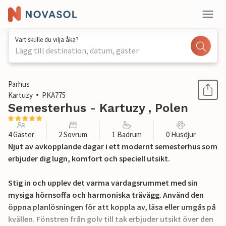
Vart skulle du vilja åka?
Lägg till destination, datum, gäster
1 / 22
Parhus
Kartuzy
PKA775
Semesterhus - Kartuzy , Polen
4 Gäster
2 Sovrum
1 Badrum
0 Husdjur
Njut av avkopplande dagar i ett modernt semesterhus som
erbjuder dig lugn, komfort och speciell utsikt.
Stig in och upplev det varma vardagsrummet med sin
mysiga hörnsoffa och harmoniska trävägg. Använd den
öppna planlösningen för att koppla av, läsa eller umgås på
kvällen. Fönstren från golv till tak erbjuder utsikt över den