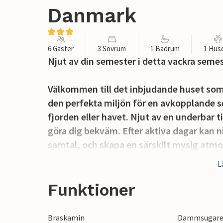
Danmark
6 Gäster
3 Sovrum
1 Badrum
1 Hus
Njut av din semester i detta vackra semes
Välkommen till det inbjudande huset som 
den perfekta miljön för en avkopplande s
fjorden eller havet. Njut av en underbar t
göra dig bekväm. Efter aktiva dagar kan n
samtal, och skapa en särskilt mysig atmo
L
Låt din själ hänga på terrassen. Den sto
avkoppling. Njut av solen här, anordna my
Funktioner
och kära runt en lägereld på kvällen.
Braskamin
Dammsugar