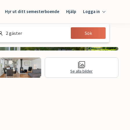
Hyr ut ditt semesterboende
Hjälp
Logga in
Logga in
2 gäster
Sök
Gäst
Husägare
Se alla bilder