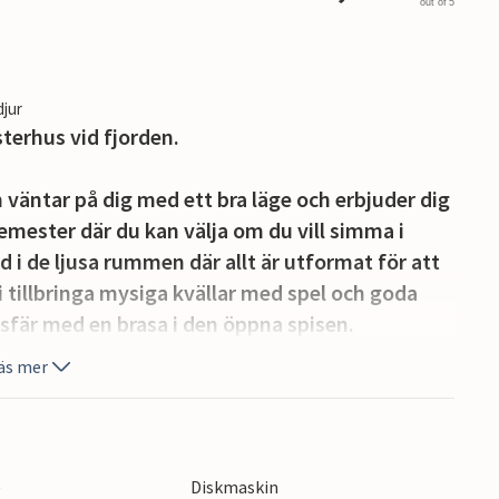
out of 5
djur
terhus vid fjorden.
väntar på dig med ett bra läge och erbjuder dig
emester där du kan välja om du vill simma i
id i de ljusa rummen där allt är utformat för att
i tillbringa mysiga kvällar med spel och goda
sfär med en brasa i den öppna spisen.
äs mer
ra tomten erbjuder gott om utrymme för lek och
siga grilleftermiddagar eller samla dina nära
e
Diskmaskin