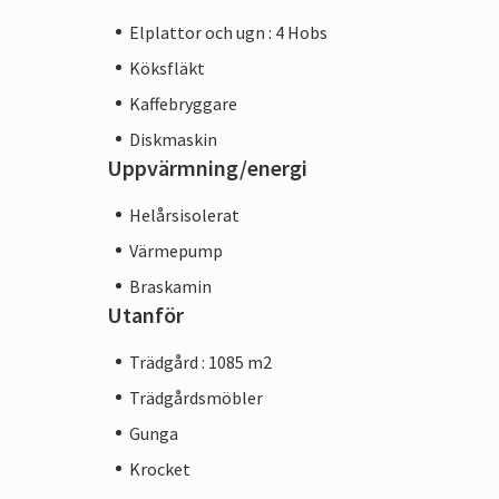
Elplattor och ugn : 4 Hobs
Köksfläkt
Kaffebryggare
Diskmaskin
Uppvärmning/energi
Helårsisolerat
Värmepump
Braskamin
Utanför
Trädgård : 1085 m2
Trädgårdsmöbler
Gunga
Krocket