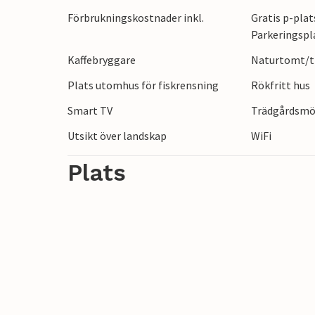
Upplev de idylliska omgivningarna i Ja
Förbrukningskostnader inkl.
Gratis p-plat
längs lugna flodstränder. Besök den gaml
Parkeringspl
parker och charmiga kaféer. Upptäck kult
Kaffebryggare
Naturtomt/tr
små museer i omgivningen. Gör en dagsutfl
luften och det klara vattnet i kroatiska Ad
Plats utomhus för fiskrensning
Rökfritt hus
Smart TV
Trädgårdsmö
Utsikt över landskap
WiFi
Plats