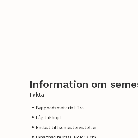
Information om seme
Fakta
Byggnadsmaterial: Trä
Låg takhöjd
Endast till semestervistelser
Inhägnad terrass. Höjd : 7 cm