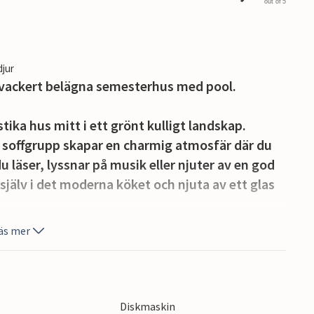
out of 5
djur
 vackert belägna semesterhus med pool.
tika hus mitt i ett grönt kulligt landskap.
m soffgrupp skapar en charmig atmosfär där du
 läser, lyssnar på musik eller njuter av en god
själv i det moderna köket och njuta av ett glas
äs mer
opp kaffe och njut av den underbara utsikten
kande dopp i poolen, koppla av i skuggan eller
e
Diskmaskin