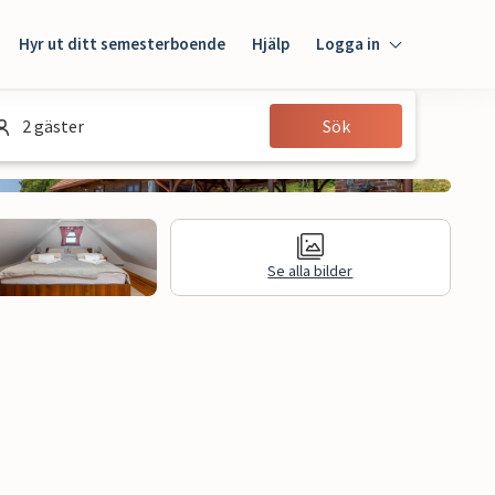
Hyr ut ditt semesterboende
Hjälp
Logga in
Logga in
2 gäster
Sök
Gäst
Husägare
Se alla bilder