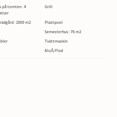
skovo på promenader genom gröna landskap och
s på tomten : 4
Grill
a stadskärnan i Karlovac med sina fyra floder,
atser
urella höjdpunkter som Dubovacs slott eller
ädgård : 2000 m2
Plastpool
ykt till havet och njut av solen, den salta
riatiska havet.
Semesterhus : 76 m2
bler
Tvättmaskin
Älv/Å/Flod