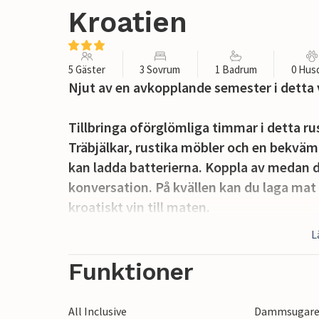
Kroatien
5 Gäster
3 Sovrum
1 Badrum
0 Hus
Njut av en avkopplande semester i detta
Tillbringa oförglömliga timmar i detta rus
Träbjälkar, rustika möbler och en bekvä
kan ladda batterierna. Koppla av medan du
konversation. På kvällen kan du laga mat 
kroatiskt vin till maten.
L
Gå ut på terrassen på morgonen med en k
över Medelhavets grönska. Ta ett uppfris
Funktioner
sola och njut av en grillfest på kvällen.
All Inclusive
Dammsugar