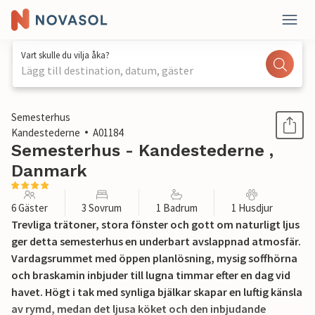
Vart skulle du vilja åka?
Lägg till destination, datum, gäster
1 / 18
Semesterhus
Kandestederne
A01184
Semesterhus - Kandestederne ,
Danmark
6 Gäster
3 Sovrum
1 Badrum
1 Husdjur
Trevliga trätoner, stora fönster och gott om naturligt ljus
ger detta semesterhus en underbart avslappnad atmosfär.
Vardagsrummet med öppen planlösning, mysig soffhörna
och braskamin inbjuder till lugna timmar efter en dag vid
havet. Högt i tak med synliga bjälkar skapar en luftig känsla
av rymd, medan det ljusa köket och den inbjudande