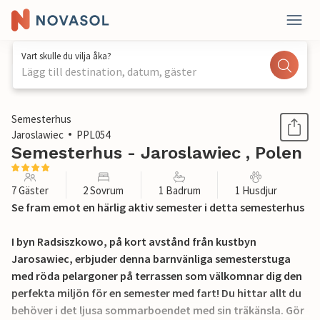
Vart skulle du vilja åka?
Lägg till destination, datum, gäster
1 / 18
Semesterhus
Jaroslawiec
PPL054
Semesterhus - Jaroslawiec , Polen
7 Gäster
2 Sovrum
1 Badrum
1 Husdjur
Se fram emot en härlig aktiv semester i detta semesterhus
I byn Radsiszkowo, på kort avstånd från kustbyn
Jarosawiec, erbjuder denna barnvänliga semesterstuga
med röda pelargoner på terrassen som välkomnar dig den
perfekta miljön för en semester med fart! Du hittar allt du
behöver i det ljusa sommarboendet med sin träkänsla. Gör