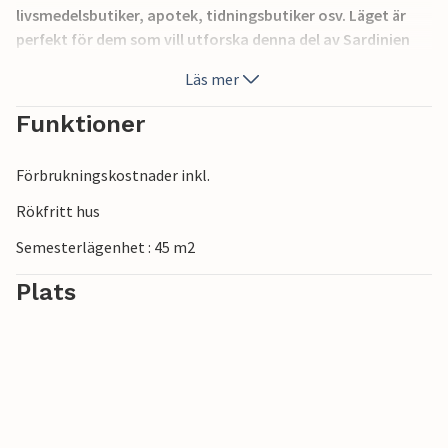
livsmedelsbutiker, apotek, tidningsbutiker osv. Läget är
perfekt för dem som vill utforska denna del av Sardinien
och varva dagar vid havet med utflykter i inlandet. I
Läs mer
komplexet finns bostäderna IGG142-143-144-145-146-147.
Bilderna är endast exempelbilder.
Funktioner
Förbrukningskostnader inkl.
Rökfritt hus
Semesterlägenhet : 45 m2
Plats