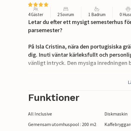
4 Gäster
2 Sovrum
1 Badrum
0 Hus
Letar du efter ett mysigt semesterhus fö
parsemester?
På Isla Cristina, nära den portugisiska 
dig. Inuti väntar kärleksfullt och person
vänligt intryck. Den mysiga inredningen b
Från vardagsrummet kliver du ut på den v
L
morgonen med utsikt över grönskan och 
favoritbok på eftermiddagen. Under va
Funktioner
utomhuspoolen till ett uppfriskande dopp
All Inclusive
Diskmaskin
Använd de två tillgängliga cyklarna för u
Gemensam utomhuspool : 200 m2
Kaffebryggar
lockar den breda, soliga sandstranden med