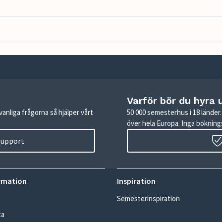
Varför bör du hyra 
anliga frågorna så hjälper vårt
50 000 semesterhus i 18 lände
över hela Europa. Inga boknings
 support
rmation
Inspiration
Semesterinspiration
ta