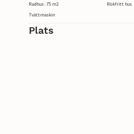
Radhus : 75 m2
Rökfritt hus
nära till ett tallskogsområde, två golfban
semester.
Tvättmaskin
Plats