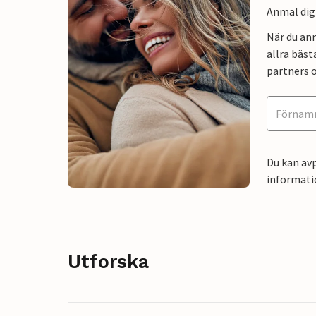
Anmäl dig 
När du an
allra bäst
partners o
Du kan avp
informati
Utforska