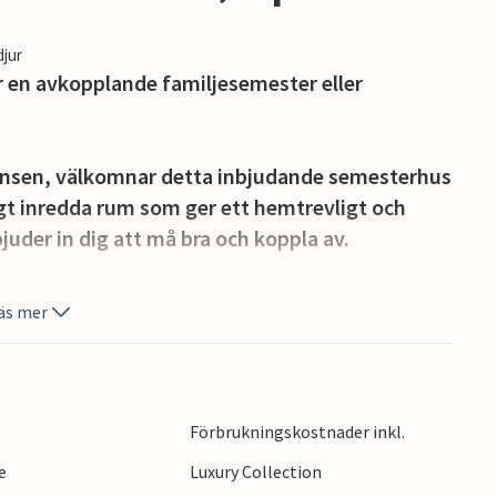
djur
r en avkopplande familjesemester eller
gränsen, välkomnar detta inbjudande semesterhus
ligt inredda rum som ger ett hemtrevligt och
juder in dig att må bra och koppla av.
ackra terrassen. Njut av ett nybryggt kaffe på
äs mer
gör det bekvämt i trädgårdsmöblerna med din
rma dagar inbjuder den gemensamma
 i vattnet.
Förbrukningskostnader inkl.
tflykter i området. Bara några hundra meter bort
e
Luxury Collection
 blått vatten och frisk havsluft. Du har också