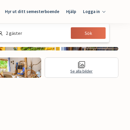
Hyr ut ditt semesterboende
Hjälp
Logga in
Logga in
2 gäster
Sök
Gäst
Husägare
Se alla bilder
n