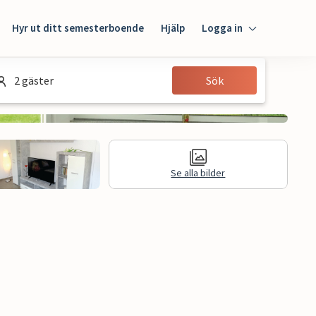
Hyr ut ditt semesterboende
Hjälp
Logga in
Logga in
2 gäster
Sök
Gäst
Husägare
Se alla bilder