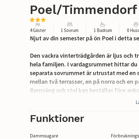
Poel/Timmendorf 
4 Gäster
1 Sovrum
1 Badrum
0 Hus
Njut av din semester på ön Poel i detta
Den vackra vinterträdgården är ljus och t
hela familjen. I vardagsrummet hittar du
separata sovrummet är utrustat med en du
mellan två terrasser, en på norra och en p
Barnsäng och stol kan beställas före anko
L
Du når stranden på bara några minuters p
vattensportsskola i omedelbar närhet.
Funktioner
Huset ligger på området för en campingp
vilka det inte är tillåtet att köra bil på om
Dammsugare
Förbruknings