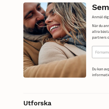
Sem
Anmäl dig 
När du an
allra bäst
partners o
Du kan avp
informati
Utforska