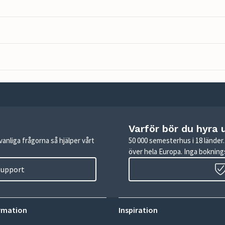
Varför bör du hyra 
anliga frågorna så hjälper vårt
50 000 semesterhus i 18 lände
över hela Europa. Inga boknings
 support
rmation
Inspiration