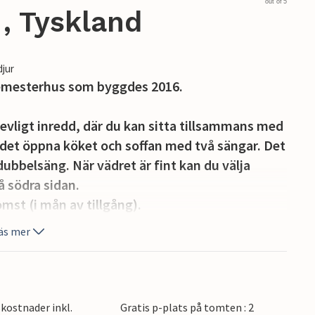
out of 5
, Tyskland
djur
 semesterhus som byggdes 2016.
revligt inredd, där du kan sitta tillsammans med
 det öppna köket och soffan med två sängar. Det
bbelsäng. När vädret är fint kan du välja
å södra sidan.
mst (i mån av tillgång).
äs mer
romenad. Det finns en surf- och
lats. Observera därför de tysta timmarna, under
rådet.
kostnader inkl.
Gratis p-plats på tomten : 2