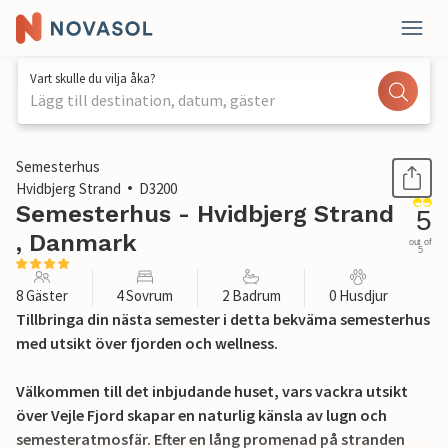
Vart skulle du vilja åka?
Lägg till destination, datum, gäster
1 / 32
Semesterhus
Hvidbjerg Strand
D3200
Semesterhus - Hvidbjerg Strand
5
, Danmark
out of
5
8 Gäster
4 Sovrum
2 Badrum
0 Husdjur
Tillbringa din nästa semester i detta bekväma semesterhus
med utsikt över fjorden och wellness.
Välkommen till det inbjudande huset, vars vackra utsikt
över Vejle Fjord skapar en naturlig känsla av lugn och
semesteratmosfär. Efter en lång promenad på stranden