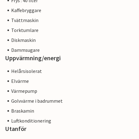
Frys : 40 liter
Kaffebryggare
Tvättmaskin
Torktumlare
Diskmaskin
Dammsugare
Uppvärmning/energi
Helårsisolerat
Elvärme
Värmepump
Golvvärme i badrummet
Braskamin
Luftkonditionering
Utanför