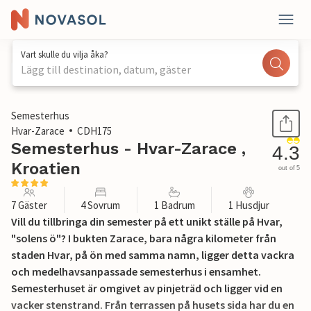
Vart skulle du vilja åka?
Lägg till destination, datum, gäster
1 / 40
Semesterhus
Hvar-Zarace
CDH175
Semesterhus - Hvar-Zarace ,
4.3
Kroatien
out of 5
7 Gäster
4 Sovrum
1 Badrum
1 Husdjur
Vill du tillbringa din semester på ett unikt ställe på Hvar,
"solens ö"? I bukten Zarace, bara några kilometer från
staden Hvar, på ön med samma namn, ligger detta vackra
och medelhavsanpassade semesterhus i ensamhet.
Semesterhuset är omgivet av pinjeträd och ligger vid en
vacker stenstrand. Från terrassen på husets sida har du en