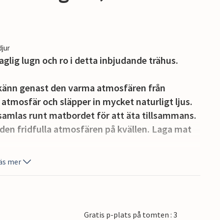
djur
glig lugn och ro i detta inbjudande trähus.
 känn genast den varma atmosfären från
 atmosfär och släpper in mycket naturligt ljus.
 samlas runt matbordet för att äta tillsammans.
den fridfulla atmosfären på kvällen. Laga mat
äs mer
dad plats utomhus och den öppna terrassen för
stens alla regler och låt blicken vandra över
 att äta tillsammans i den friska luften,
Gratis p-plats på tomten : 3