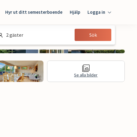
Hyr ut ditt semesterboende
Hjälp
Logga in
Logga in
2 gäster
Sök
Gäst
Husägare
Se alla bilder