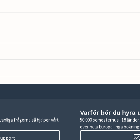
Varför bör du hyra 
anliga frågorna så hjälper vårt
50 000 semesterhus i 18 lände
över hela Europa. Inga boknings
 support