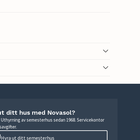
ut ditt hus med Novasol?
r. Uthyrning av semesterhus sedan 1968. Servicekontor
avgifter.
Hyra ut ditt semesterhus