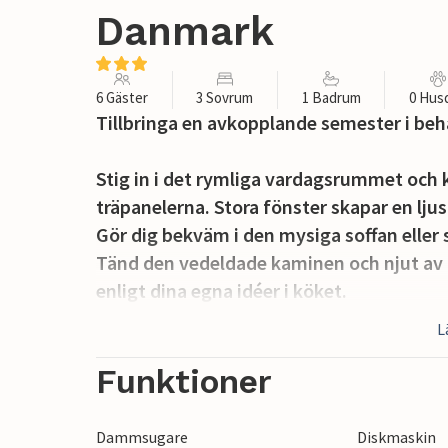
Danmark
6 Gäster
3 Sovrum
1 Badrum
0 Hus
Tillbringa en avkopplande semester i beha
Stig in i det rymliga vardagsrummet och
träpanelerna. Stora fönster skapar en ljus
Gör dig bekväm i den mysiga soffan eller
Tänd den vedeldade kaminen och njut av 
enligt dina egna idéer i köket.
L
Använd den täckta terrassen som en skyd
sköna soltimmar. Koppla av här enligt kon
Funktioner
egendomen. Trädgårdsbordet är perfekt för
medan grillen är redo för mysiga kvällar.
Dammsugare
Diskmaskin