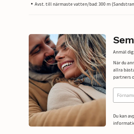
Avst. till närmaste vatten/bad: 300 m (Sandstra
Sem
Anmäl dig 
När du an
allra bäst
partners o
Du kan avp
informati