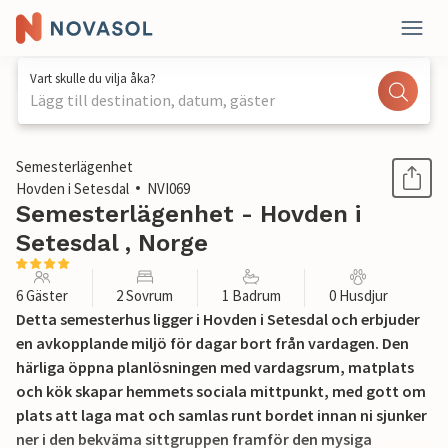
Vart skulle du vilja åka?
Lägg till destination, datum, gäster
1 / 18
Semesterlägenhet
Hovden i Setesdal
NVI069
Semesterlägenhet - Hovden i
Setesdal , Norge
6 Gäster
2 Sovrum
1 Badrum
0 Husdjur
Detta semesterhus ligger i Hovden i Setesdal och erbjuder
en avkopplande miljö för dagar bort från vardagen. Den
härliga öppna planlösningen med vardagsrum, matplats
och kök skapar hemmets sociala mittpunkt, med gott om
plats att laga mat och samlas runt bordet innan ni sjunker
ner i den bekväma sittgruppen framför den mysiga