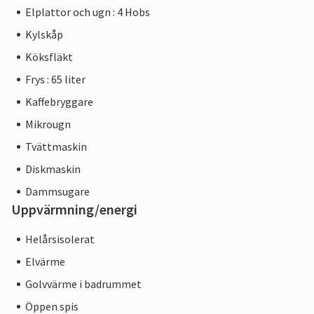
Elplattor och ugn : 4 Hobs
Kylskåp
Köksfläkt
Frys : 65 liter
Kaffebryggare
Mikrougn
Tvättmaskin
Diskmaskin
Dammsugare
Uppvärmning/energi
Helårsisolerat
Elvärme
Golvvärme i badrummet
Öppen spis