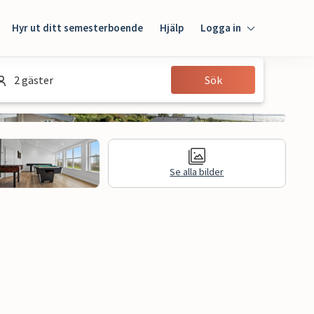
Hyr ut ditt semesterboende
Hjälp
Logga in
Logga in
2 gäster
Sök
Gäst
Husägare
Se alla bilder