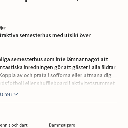
djur
ttraktiva semesterhus med utsikt över
rymliga semesterhus som inte lämnar något att
astiska inredningen gör att gäster i alla åldrar
oppla av och prata i sofforna eller utmana dig
ordsfotboll eller shuffleboard i aktivitetsrummet
 Wellnessentusiaster kan koppla av i
äs mer
 ner. Laga mat i det moderna köket på kvällen
i kvällssolens sken under sommarmånaderna.
r på en naturtomt som erbjuder gott om
tennis och dart
Dammsugare