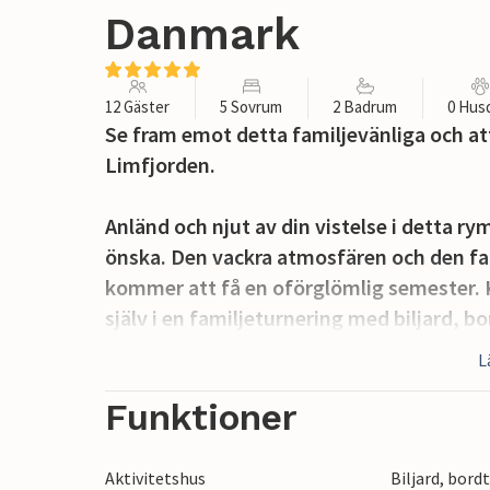
Danmark
12 Gäster
5 Sovrum
2 Badrum
0 Hus
Se fram emot detta familjevänliga och a
Limfjorden.
Anländ och njut av din vistelse i detta 
önska. Den vackra atmosfären och den fant
kommer att få en oförglömlig semester. K
själv i en familjeturnering med biljard, b
eller håll igång med ditt fitnessprogram.
L
bubbelpoolen eller bastun och bara varva
och njut av dina måltider på terrassen 
Funktioner
Detta mysigt inredda semesterhus ligge
Aktivitetshus
Biljard, bord