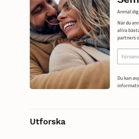
Anmäl dig 
När du an
allra bäst
partners o
Du kan avp
informati
Utforska