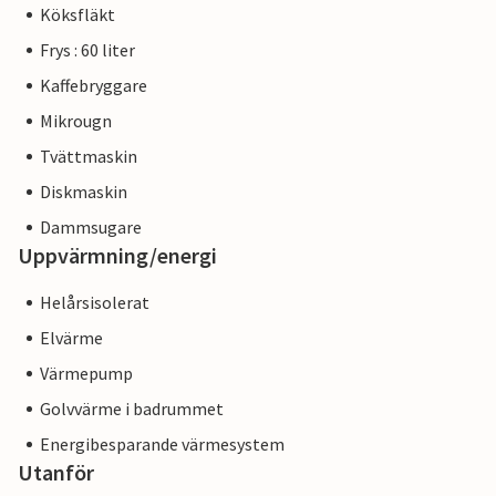
Köksfläkt
Frys : 60 liter
Kaffebryggare
Mikrougn
Tvättmaskin
Diskmaskin
Dammsugare
Uppvärmning/energi
Helårsisolerat
Elvärme
Värmepump
Golvvärme i badrummet
Energibesparande värmesystem
Utanför