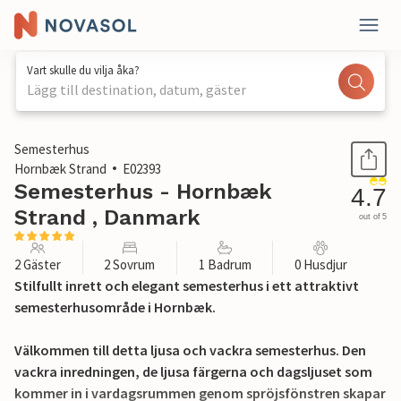
Vart skulle du vilja åka?
Lägg till destination, datum, gäster
1 / 23
Semesterhus
Hornbæk Strand
E02393
Semesterhus - Hornbæk
4.7
Strand , Danmark
out of 5
2 Gäster
2 Sovrum
1 Badrum
0 Husdjur
Stilfullt inrett och elegant semesterhus i ett attraktivt
semesterhusområde i Hornbæk.
Välkommen till detta ljusa och vackra semesterhus. Den
vackra inredningen, de ljusa färgerna och dagsljuset som
kommer in i vardagsrummen genom spröjsfönstren skapar