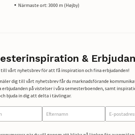
Närmaste ort: 3000 m (Højby)
esterinspiration & Erbjuda
till vårt nyhetsbrev för att få inspiration och fina erbjudanden!
mäler dig till vårt nyhetsbrev får du marknadsförande kommunika
a erbjudanden på vistelser i våra semesterboenden, samt inspirati
ch bjuda in dig att delta i tävlingar.
renumerera när du vill genom att klicka på länken för avanmälan 