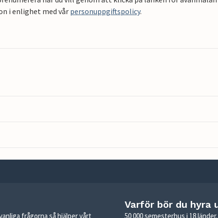
on i enlighet med vår
personuppgiftspolicy
.
Varför bör du hyra 
anliga frågorna så hjälper vårt
50 000 semesterhus i 18 lände