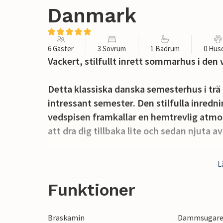
Danmark
6 Gäster
3 Sovrum
1 Badrum
0 Hus
Vackert, stilfullt inrett sommarhus i den
Detta klassiska danska semesterhus i trä
intressant semester. Den stilfulla inred
vedspisen framkallar en hemtrevlig atmos
att dra dig tillbaka lite och sedan njuta 
På den vackra träterrassen kan du dricka 
L
Senare kan du njuta av kvällens lugn och 
upplevelser.
Funktioner
Sejerøbukten har en varierad kustlinje, m
Braskamin
Dammsugar