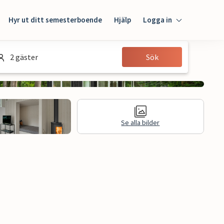
Hyr ut ditt semesterboende
Hjälp
Logga in
Logga in
2 gäster
Sök
Gäst
Husägare
Se alla bilder