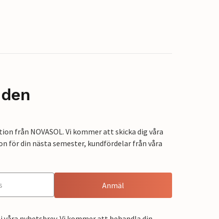
nden
tion från NOVASOL. Vi kommer att skicka dig våra
on för din nästa semester, kundfördelar från våra
Anmäl
i våra nyhetsbrev. Vi kommer att behandla din