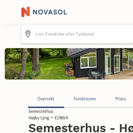
Översikt
Funktioner
Plats
Semesterhus
Højby Lyng
E19654
Semesterhus - Hø