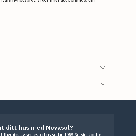
ut ditt hus med Novasol?
r. Uthyrning av semesterhus sedan 1968. Servicekontor