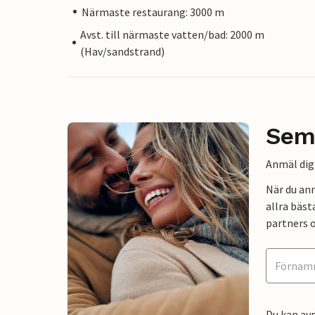
Närmaste restaurang: 3000 m
Avst. till närmaste vatten/bad: 2000 m
(Hav/sandstrand)
Sem
Anmäl dig 
När du an
allra bäst
partners o
Du kan avp