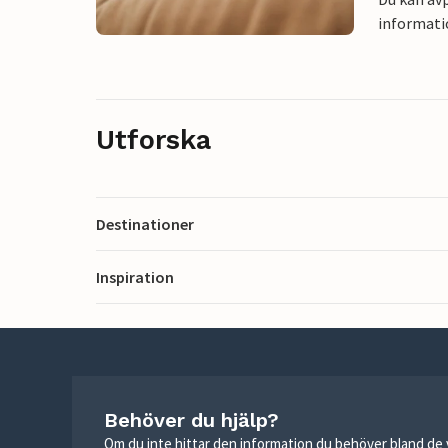
informati
Utforska
Destinationer
Inspiration
Behöver du hjälp?
Om du inte hittar den information du behöver bland de v