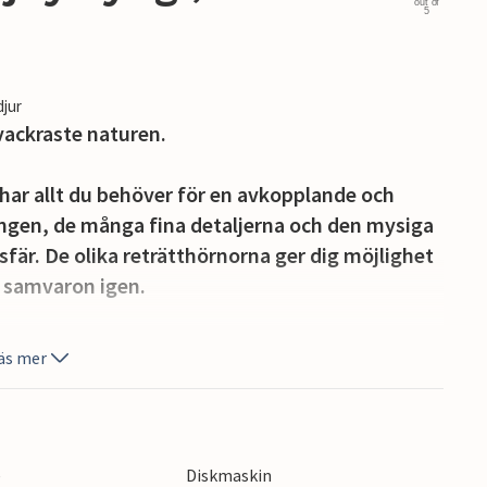
out of
5
djur
 vackraste naturen.
 har allt du behöver för en avkopplande och
ningen, de många fina detaljerna och den mysiga
fär. De olika reträtthörnorna ger dig möjlighet
av samvaron igen.
ditt morgonkaffe medan fåglarna kvittrar.
äs mer
ro här efter en dag med nya intryck och
ånga fina, barnvänliga sandstränder och är helt
e
Diskmaskin