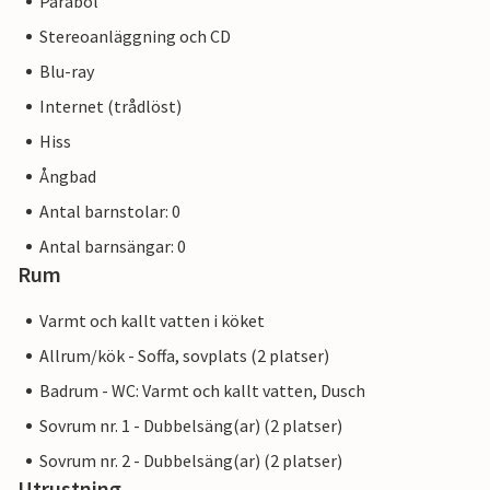
Parabol
stor familjefestival med segling, gastronomi och
Stereoanläggning och CD
scenprogram. Som gäst på High End befinner du dig mitt i
händelsernas centrum och kan njuta av den traditionella
Blu-ray
festivalen precis utanför din dörr.
Internet (trådlöst)
Hiss
Uthyrning utan dekorativa föremål som
blommor/ljus/frukt som kan visas upp.
Ångbad
Antal barnstolar: 0
Antal barnsängar: 0
Rum
Varmt och kallt vatten i köket
Allrum/kök - Soffa, sovplats (2 platser)
Badrum - WC: Varmt och kallt vatten, Dusch
Sovrum nr. 1 - Dubbelsäng(ar) (2 platser)
Sovrum nr. 2 - Dubbelsäng(ar) (2 platser)
Utrustning