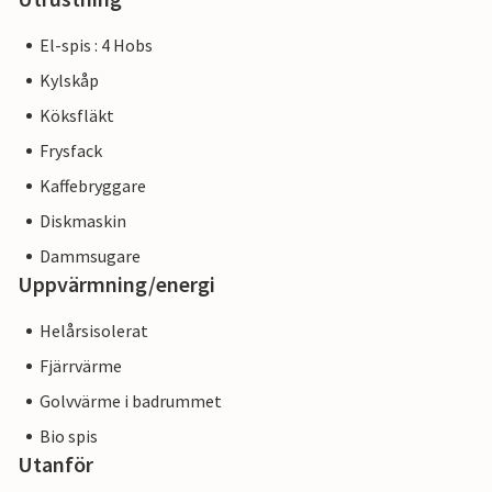
El-spis : 4 Hobs
Kylskåp
Köksfläkt
Frysfack
Kaffebryggare
Diskmaskin
Dammsugare
Uppvärmning/energi
Helårsisolerat
Fjärrvärme
Golvvärme i badrummet
Bio spis
Utanför