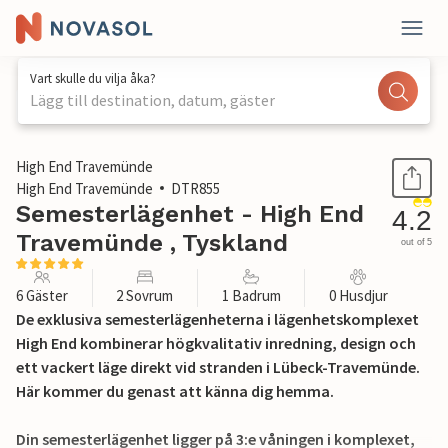
Vart skulle du vilja åka?
Lägg till destination, datum, gäster
1 / 34
High End Travemünde
High End Travemünde
DTR855
Semesterlägenhet - High End
4.2
Travemünde , Tyskland
out of 5
6 Gäster
2 Sovrum
1 Badrum
0 Husdjur
De exklusiva semesterlägenheterna i lägenhetskomplexet
High End kombinerar högkvalitativ inredning, design och
ett vackert läge direkt vid stranden i Lübeck-Travemünde.
Här kommer du genast att känna dig hemma.
Din semesterlägenhet ligger på 3:e våningen i komplexet,