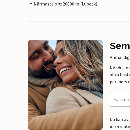
Närmaste ort: 20000 m (Lübeck)
Sem
Anmäl dig 
När du an
allra bäst
partners o
Du kan avp
informati