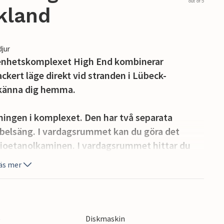
out of 5
kland
djur
genhetskomplexet High End kombinerar
ckert läge direkt vid stranden i Lübeck-
känna dig hemma.
ningen i komplexet. Den har två separata
belsäng. I vardagsrummet kan du göra det
bioetanolkaminen. I vardagsrummet hittar du
sovplatser. En barnsäng kan endast placeras i
äs mer
tillräckligt med utrymme i sovrummet.
d Blu-Ray-spelare, musikanläggning med MP3-
lräcklig underhållning. Alla rum är inredda i
e
Diskmaskin