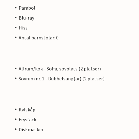
Parabol
på plats. Andra Östersjöorter och
Blu-ray
 också inom räckhåll för en utflykt.
Hiss
Antal barnstolar: 0
Allrum/kök - Soffa, sovplats (2 platser)
Sovrum nr. 1 - Dubbelsäng(ar) (2 platser)
Kylskåp
Frysfack
Diskmaskin