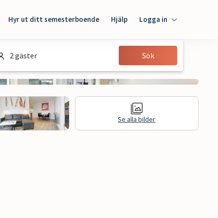
Hyr ut ditt semesterboende
Hjälp
Logga in
Logga in
2 gäster
Sök
Gäst
Husägare
Se alla bilder