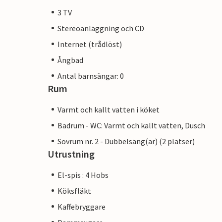
3 TV
Båtturer och segelturer kan bokas direkt 
Stereoanläggning och CD
Hansastäderna Lübeck och Hamburg ligger
Internet (trådlöst)
Ångbad
Antal barnsängar: 0
Rum
Varmt och kallt vatten i köket
Badrum - WC: Varmt och kallt vatten, Dusch
Sovrum nr. 2 - Dubbelsäng(ar) (2 platser)
Utrustning
El-spis : 4 Hobs
Köksfläkt
Kaffebryggare