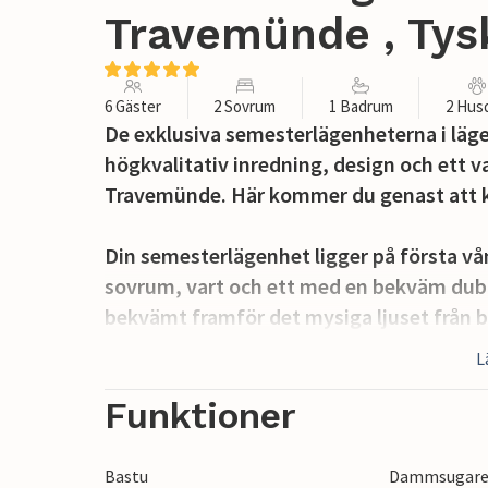
Travemünde , Tys
6 Gäster
2 Sovrum
1 Badrum
2 Hus
De exklusiva semesterlägenheterna i lä
högkvalitativ inredning, design och ett va
Travemünde. Här kommer du genast att 
Din semesterlägenhet ligger på första vå
sovrum, vart och ett med en bekväm dub
bekvämt framför det mysiga ljuset från 
också bäddsoffan som erbjuder två extra 
L
vardagsrummet, eftersom det inte finns 
Funktioner
Det moderna underhållningssystemet me
anslutning samt 3 plattskärms-TV:n ger til
Bastu
Dammsugar