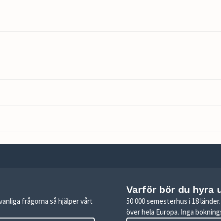
Varför bör du hyra 
anliga frågorna så hjälper vårt
50 000 semesterhus i 18 lände
över hela Europa. Inga boknings